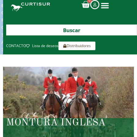
0
ENVIOS
GRATIS
POR
COMPRAS
SUPERIORES
A
CONTACTO
Lista de deseos
Distribuidores
300€*
MONTURA INGLESA