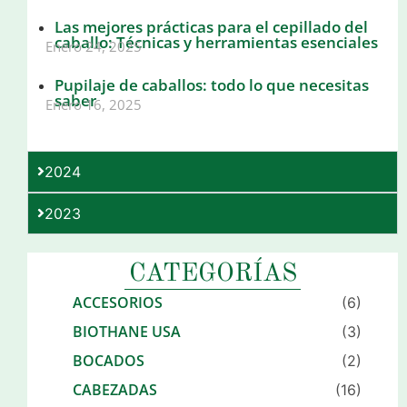
Las mejores prácticas para el cepillado del
caballo: Técnicas y herramientas esenciales
Enero 24, 2025
Pupilaje de caballos: todo lo que necesitas
saber
Enero 16, 2025
2024
2023
CATEGORÍAS
ACCESORIOS
(6)
BIOTHANE USA
(3)
BOCADOS
(2)
CABEZADAS
(16)