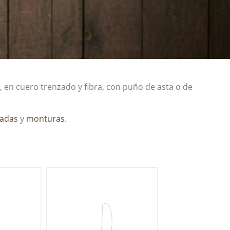
 en cuero trenzado y fibra, con puño de asta o de
adas
y
monturas
.