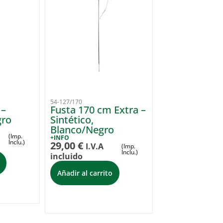
54-127/170
 –
Fusta 170 cm Extra –
gro
Sintético,
Blanco/Negro
(Imp.
+INFO
Inclu.)
29,00
€
I.V.A
(Imp.
Inclu.)
incluido
Añadir al carrito