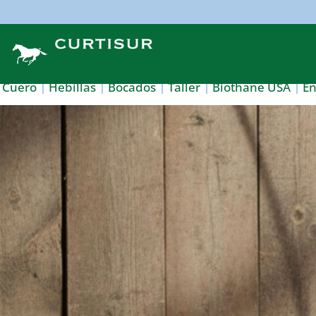
Cuero
Hebillas
Bocados
Taller
Biothane USA
E