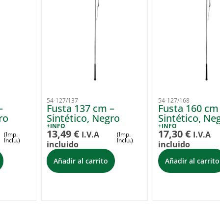
54-127/137
54-127/168
–
Fusta 137 cm –
Fusta 160 cm
ro
Sintético, Negro
Sintético, Ne
+INFO
+INFO
13,49
€
17,30
€
I.V.A
I.V.A
(Imp.
(Imp.
Inclu.)
Inclu.)
incluido
incluido
Añadir al carrito
Añadir al carrito