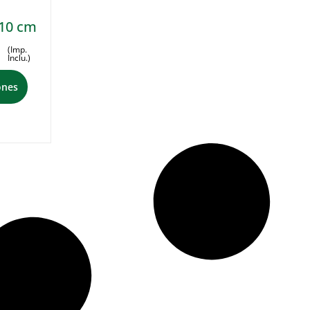
10 cm
(Imp.
Inclu.)
ones