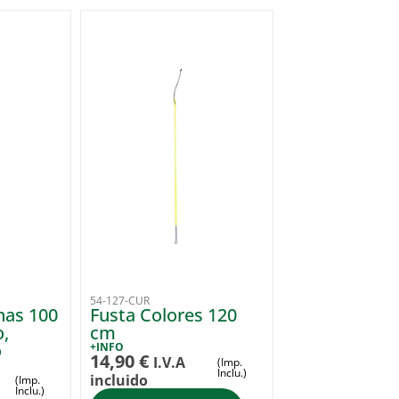
54-127-CUR
nas 100
Fusta Colores 120
o,
cm
o
+INFO
14,90
€
I.V.A
(Imp.
Inclu.)
incluido
(Imp.
Inclu.)