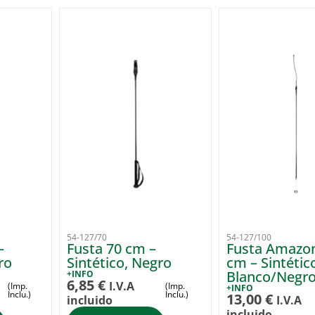
54-127/70
54-127/100
–
Fusta 70 cm –
Fusta Amazo
ro
Sintético, Negro
cm – Sintétic
Blanco/Negr
+INFO
6,85
€
I.V.A
(Imp.
(Imp.
+INFO
Inclu.)
Inclu.)
13,00
€
incluido
I.V.A
incluido