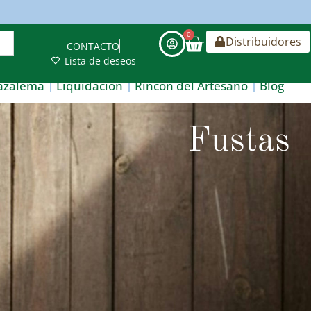
0
Distribuidores
CONTACTO
Lista de deseos
azalema
Liquidación
Rincón del Artesano
Blog
Fustas