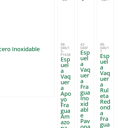
98-
42-
98-
cero Inoxidable
046/1
046F
046/1
Esp
5-
7
Esp
P1638
uel
Esp
uel
a
uel
a
Vaq
a
Vaq
uer
Vaq
uer
a
uer
a
Fra
a
Rul
gua
Apo
eta
Ino
yo
Red
xid
Fra
ond
abl
gua
a
e
Am
Fra
Pav
azo
gua
ona
na