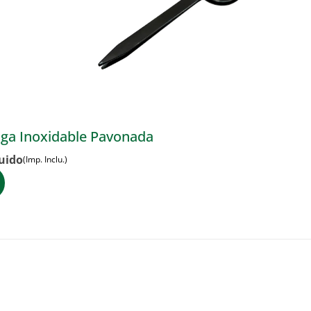
piga Inoxidable Pavonada
luido
(Imp. Inclu.)