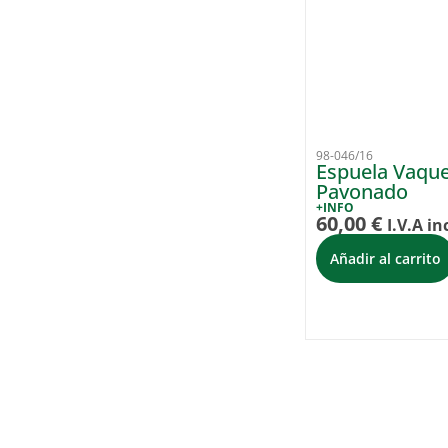
98-046/16
Espuela Vaque
Pavonado
+INFO
60,00
€
I.V.A in
Añadir al carrito