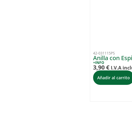
42-031115PS
Anilla con Es
+INFO
3,90
€
I.V.A inc
Añadir al carrito