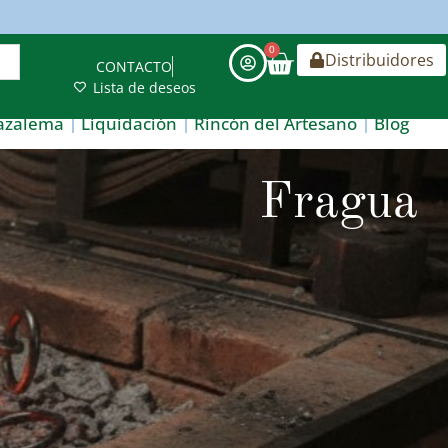
0
Distribuidores
CONTACTO
Lista de deseos
azalema
Liquidación
Rincón del Artesano
Blog
Fragua