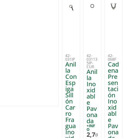
42-
42-
42-
031IP
03113
068F
Anil
Cad
5IP-
CUR
la
ena
Anil
Con
Pre
la
Esp
sen
Ino
iga
taci
xid
Sill
ón
abl
ón
Ino
e
Car
xid
Pav
ro
abl
ona
Fra
e
da
gua
Pav
+INF
O
Ino
ona
2,7
(I