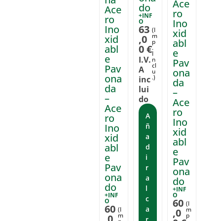
Ace
do
Ace
ro
+INF
ro
Ino
O
Ino
63
(I
xid
m
xid
,0
abl
p
abl
0
€
.
e
I
e
I.V.
n
Pav
cl
Pav
A
ona
u
ona
.)
inc
da
da
lui
–
–
do
Ace
Ace
ro
A
ro
Ino
Ino
ñ
xid
xid
a
abl
abl
d
e
e
i
Pav
Pav
r
ona
ona
a
do
do
l
+INF
+INF
O
c
60
O
(I
60
a
(I
m
,0
m
p
,0
r