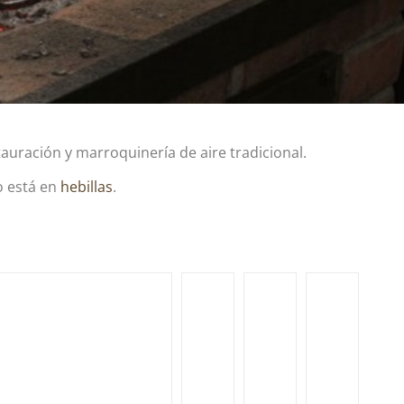
stauración y marroquinería de aire tradicional.
o está en
hebillas
.