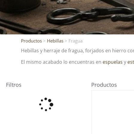
Productos
>
Hebillas
> Fragua
Hebillas y herraje de fragua, forjados en hierro co
El mismo acabado lo encuentras en
espuelas
y
es
Filtros
Productos