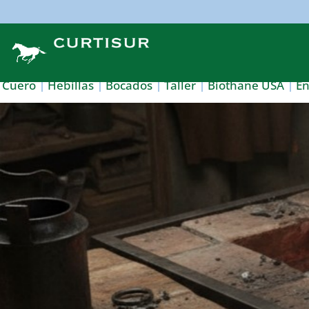
Cuero
Hebillas
Bocados
Taller
Biothane USA
E