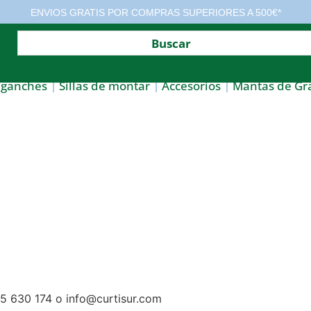
ENVIOS GRATIS POR COMPRAS SUPERIORES A 500€*
nganches
Sillas de montar
Accesorios
Mantas de Gr
955 630 174 o info@curtisur.com