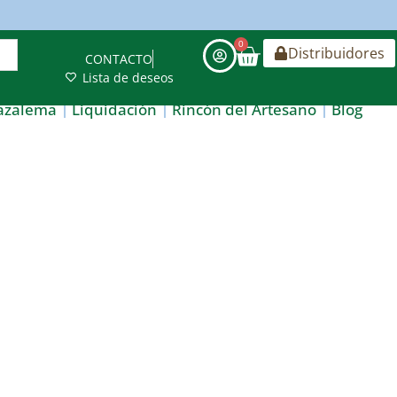
0
Distribuidores
CONTACTO
Lista de deseos
azalema
Liquidación
Rincón del Artesano
Blog