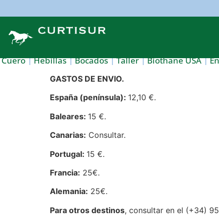
Cuero
Hebillas
Bocados
Taller
Biothane USA
E
GASTOS DE ENVIO.
España (península):
12,10 €.
Baleares:
15 €.
Canarias:
Consultar.
Portugal:
15 €.
Francia:
25€.
Alemania:
25€.
Para otros destinos
, consultar en el (+34) 