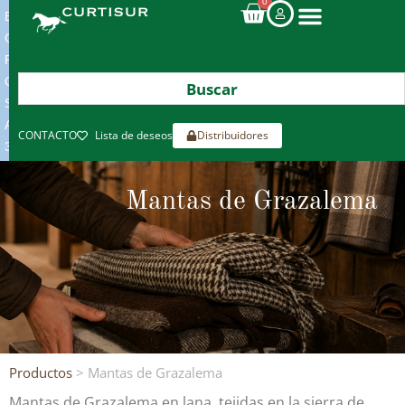
0
ENVIOS
GRATIS
POR
COMPRAS
SUPERIORES
A
CONTACTO
Lista de deseos
Distribuidores
300€*
Mantas de Grazalema
Productos
> Mantas de Grazalema
Mantas de Grazalema en lana, tejidas en la sierra de