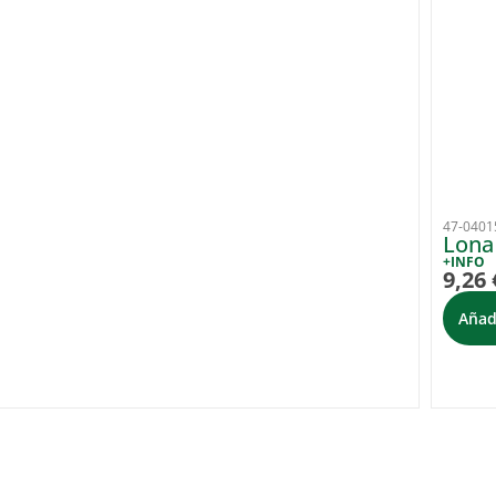
47-0401
Lona
+INFO
9,26
Añadi