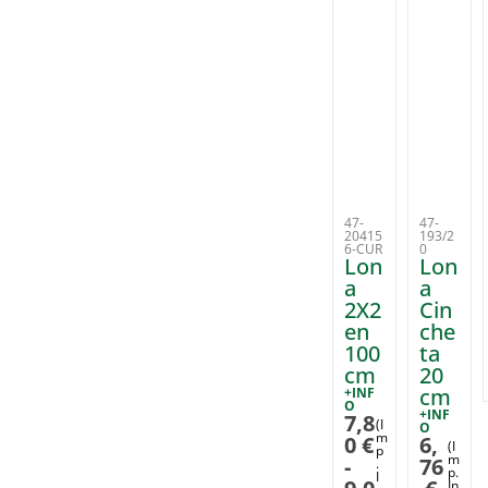
47-
47-
20415
193/2
6-CUR
0
Lon
Lon
a
a
2X2
Cin
en
che
100
ta
cm
20
cm
+INF
O
+INF
7,8
(I
O
m
0
€
6,
(I
p
m
-
76
.
p.
I
In