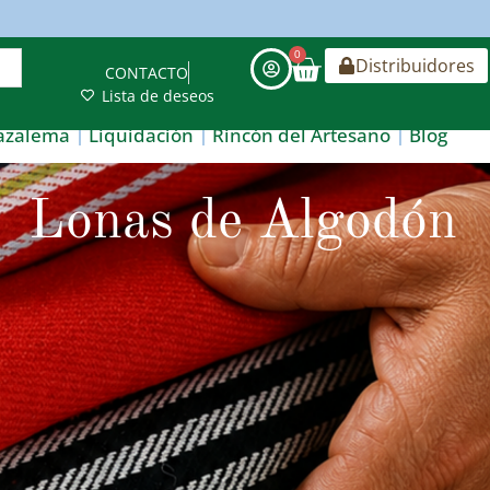
0
Distribuidores
CONTACTO
Lista de deseos
azalema
Liquidación
Rincón del Artesano
Blog
Lonas de Algodón