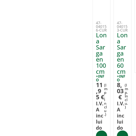
47-
47-
04015
04015
6-CUR
3-CUR
Lon
Lon
a
a
Sar
Sar
ga
ga
en
en
100
60
cm
cm
+INF
+INF
O
O
11
8,
(I
(I
m
m
,9
03
p
p.
5
€
€
.
In
I
cl
I.V.
I.V.
n
u.
cl
)
A
A
u
.)
inc
inc
lui
lui
do
do