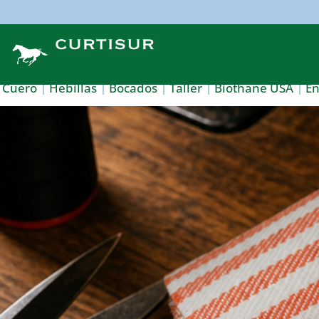
Cuero
Hebillas
Bocados
Taller
Biothane USA
E