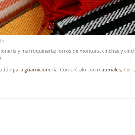
ón
onería y marroquinería: forros de montura, cinchas y cinchu
s.
godón para guarnicionería
. Complétalo con
materiales
,
herr