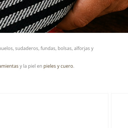
elos, sudaderos, fundas, bolsas, alforjas y
amientas
y la piel en
pieles y cuero
.