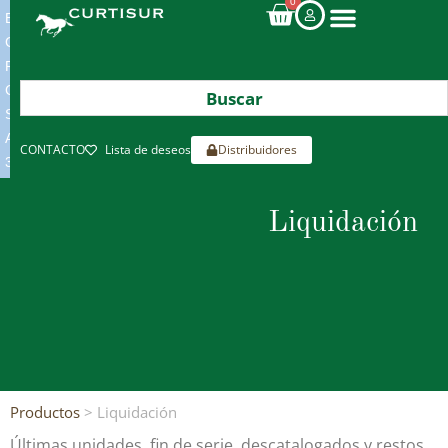
0
ENVIOS
GRATIS
POR
COMPRAS
SUPERIORES
A
CONTACTO
Lista de deseos
Distribuidores
300€*
Liquidación
Productos
> Liquidación
Últimas unidades, fin de serie, descatalogados y restos