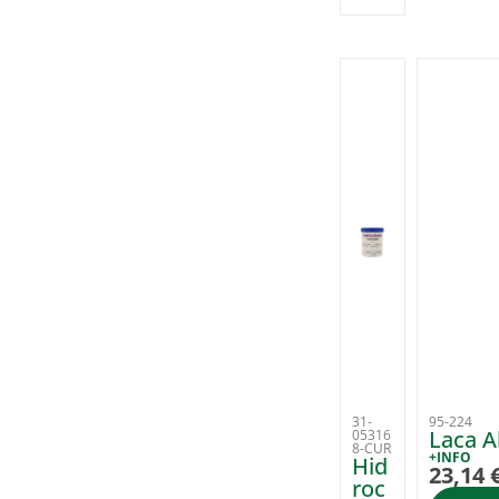
31-
95-224
Laca A
05316
8-CUR
+INFO
Hid
23,14
roc