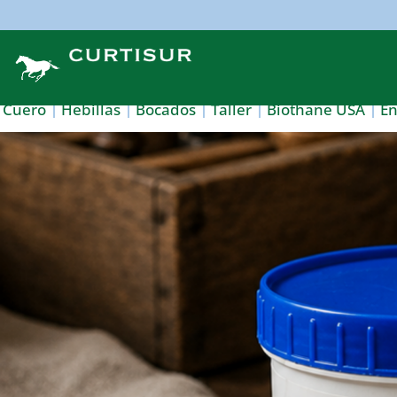
Cuero
Hebillas
Bocados
Taller
Biothane USA
E