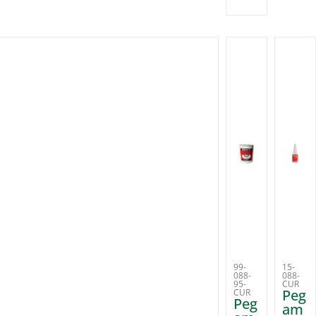
99-
15-
088-
088-
95-
CUR
Peg
CUR
Peg
am