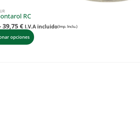
CUR
ontarol RC
-
39,75
€
I.V.A incluido
(Imp. Inclu.)
ionar opciones