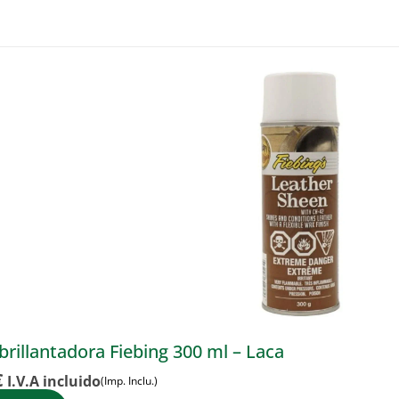
brillantadora Fiebing 300 ml – Laca
€
I.V.A incluido
(Imp. Inclu.)