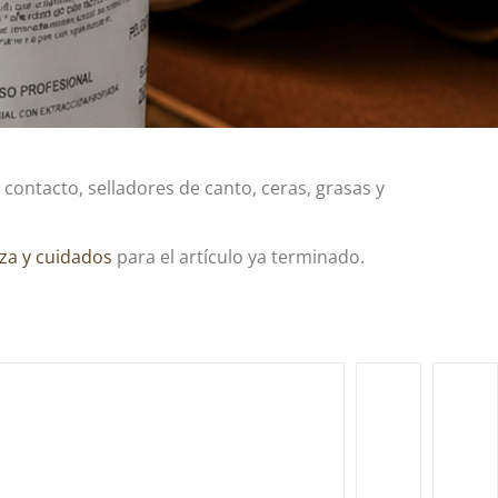
contacto, selladores de canto, ceras, grasas y
eza y cuidados
para el artículo ya terminado.