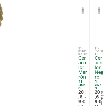
31-
31-
05101
05100
0-CUR
1
Cer
Cer
aco
aco
lor
lor
Mar
Neg
rón
ro
1L
1L
+INF
+INF
O
O
20
20
(I
(I
m
m
,6
,6
p
p
9
€
9
€
.
.
I
I