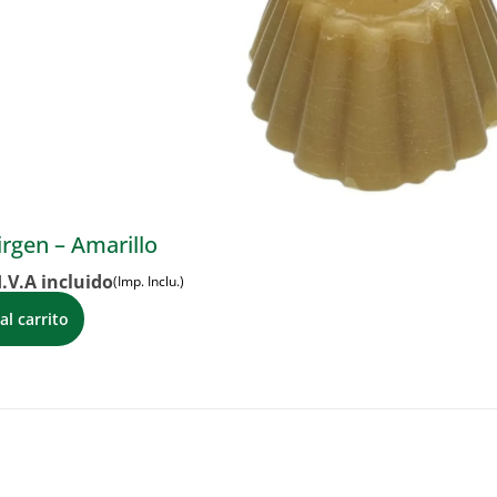
irgen – Amarillo
I.V.A incluido
(Imp. Inclu.)
al carrito