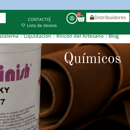
0
Distribuidores
CONTACTO
Lista de deseos
azalema
Liquidación
Rincón del Artesano
Blog
Químicos