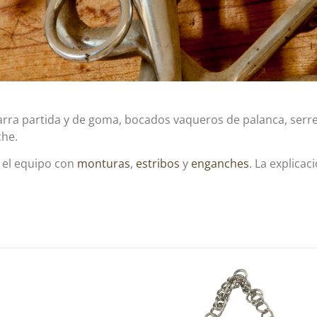
rra partida y de goma, bocados vaqueros de palanca, serreta
che.
 el equipo con
monturas
,
estribos
y
enganches
. La explicac