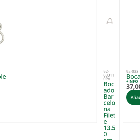
92-
92-033I
le
Boca
03311
0PA
+INFO
Boc
37,0
ado
Bar
Añad
celo
na
Filet
e
13.5
0