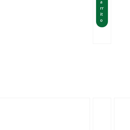
a
rr
it
o