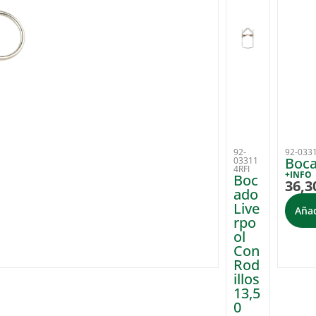
92-
92-033
Boca
03311
4RFI
+INFO
Boc
36,3
ado
Live
Añad
rpo
ol
Con
Rod
illos
13,5
0