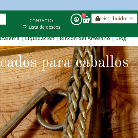
0
Distribuidores
CONTACTO
Lista de deseos
azalema
Liquidación
Rincón del Artesano
Blog
cados para caballos