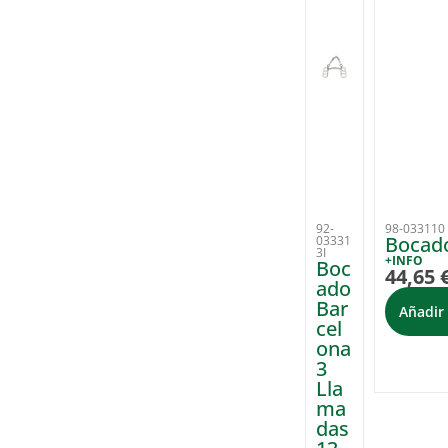
92-
98-033110
Bocado
03331
3I
+INFO
Boc
44,65
ado
Bar
Añadir 
cel
ona
3
Lla
ma
das