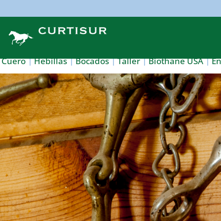
Cuero
Hebillas
Bocados
Taller
Biothane USA
E