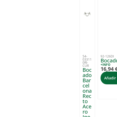
54-
92-126DI
Bocado
03311
0RI-
+INFO
CUR
16,94
Boc
ado
Añadir 
Bar
cel
ona
Rec
to
Ace
ro
Ino