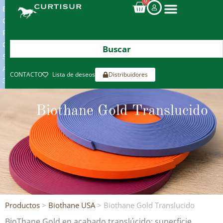
0
ENVIOS
GRATIS
POR
COMPRAS
SUPERIORES
A
CONTACTO
Lista de deseos
Distribuidores
300€*
Biothane Gold Translucido
Productos
>
Biothane USA
> Biothane Gold Translucido
BioThane Gold en acabado translúcido: superficie