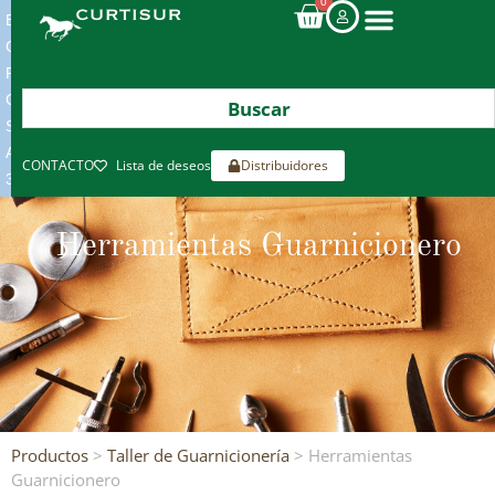
0
ENVIOS
GRATIS
POR
COMPRAS
SUPERIORES
A
CONTACTO
Lista de deseos
Distribuidores
300€*
Herramientas Guarnicionero
Productos
>
Taller de Guarnicionería
> Herramientas
Guarnicionero