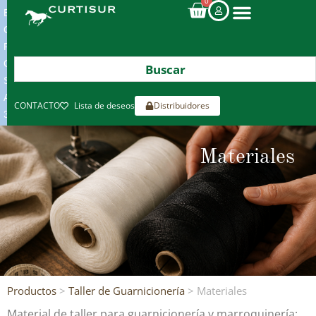
0
ENVIOS
GRATIS
POR
COMPRAS
SUPERIORES
A
CONTACTO
Lista de deseos
Distribuidores
300€*
Materiales
Productos
>
Taller de Guarnicionería
> Materiales
Material de taller para guarnicionería y marroquinería: