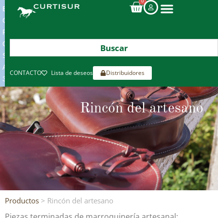
0
ENVIOS
GRATIS
POR
COMPRAS
SUPERIORES
A
CONTACTO
Lista de deseos
Distribuidores
300€*
Rincón del artesano
Productos
> Rincón del artesano
Piezas terminadas de marroquinería artesanal: