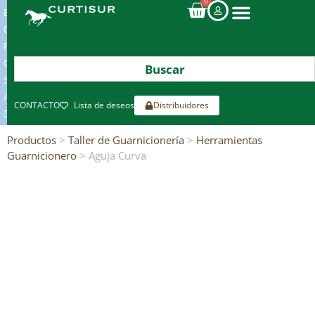
0
ENVIOS
GRATIS
POR
COMPRAS
SUPERIORES
A
CONTACTO
Lista de deseos
Distribuidores
300€*
Productos
>
Taller de Guarnicionería
>
Herramientas
Guarnicionero
> Aguja Curva