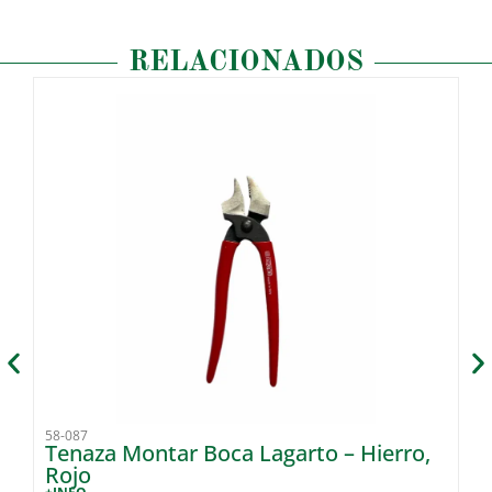
RELACIONADOS
58-087
58
Tenaza Montar Boca Lagarto – Hierro,
Ma
Rojo
+I
2