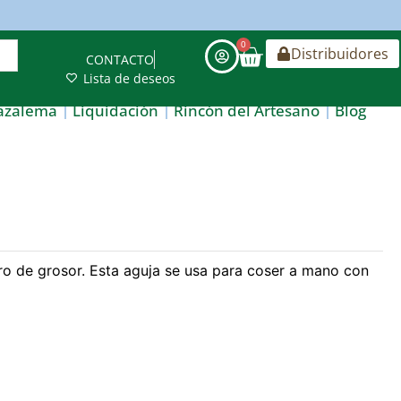
0
Distribuidores
CONTACTO
Lista de deseos
azalema
Liquidación
Rincón del Artesano
Blog
o de grosor. Esta aguja se usa para coser a mano con