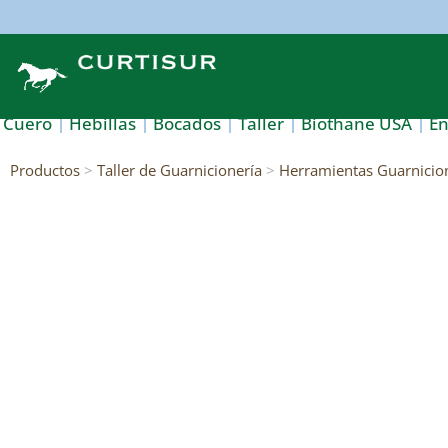
Cuero
Hebillas
Bocados
Taller
Biothane USA
E
Productos
>
Taller de Guarnicionería
>
Herramientas Guarnicio