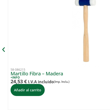
58-086215
Martillo Fibra – Madera
+INFO
24,53
€
I.V.A incluido
(Imp. Inclu.)
Añadir al carrito