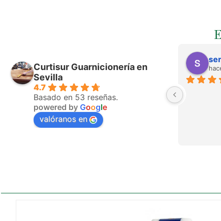
ser
Curtisur Guarnicionería en
hac
Sevilla
4.7
Basado en 53 reseñas.
powered by
G
o
o
g
l
e
valóranos en