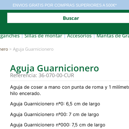
ENVIOS GRATIS POR COMPRAS SUPERIORES A 500€*
nganches
Sillas de montar
Accesorios
Mantas de Gr
nero
> Aguja Guarnicionero
Aguja Guarnicionero
Referencia: 36-070-00-CUR
Aguja de coser a mano con punta de roma y 1 milímetr
hilo encerado.
Aguja Guarnicionero nº0: 6,5 cm de largo
Aguja Guarnicionero nº00: 7 cm de largo
Aguja Guarnicionero nº000: 7,5 cm de largo