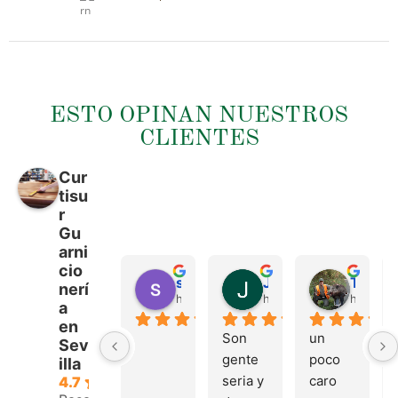
rn
ESTO OPINAN NUESTROS
CLIENTES
Cur
tisu
r
Gu
arni
cio
sergio castillo
Juan Francisco Navarro Roman
Tonio Martinez
nerí
hace 4 meses
hace 4 meses
hace 4 
a
en
Son 
un 
Sev
gente 
poco 
illa
seria y 
caro 
4.7