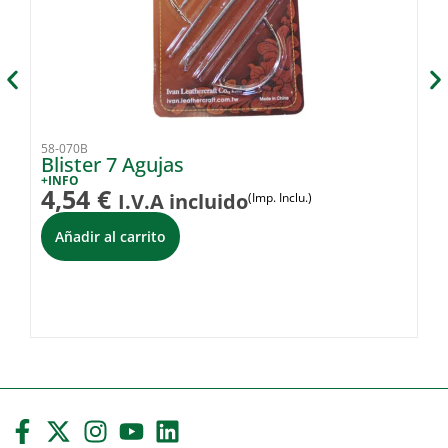
58-070B
58
Blister 7 Agujas
S
+INFO
+I
4,54
€
2
I.V.A incluido
(Imp. Inclu.)
Añadir al carrito