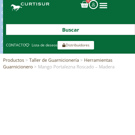
0
ENVIOS
GRATIS
POR
COMPRAS
SUPERIORES
A
CONTACTO
Lista de deseos
Distribuidores
300€*
Productos
>
Taller de Guarnicionería
>
Herramientas
Guarnicionero
> Mango Portalezna Roscado – Madera