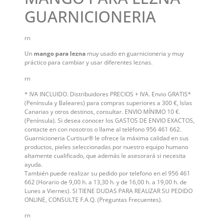
GUARNICIONERIA
rn
Un
mango para lezna
muy usado en guarnicioneria y muy
práctico para cambiar y usar diferentes leznas.
rn
* IVA INCLUIDO. Distribuidores PRECIOS + IVA. Envio GRATIS*
(Península y Baleares) para compras superiores a 300 €, Islas
Canarias y otros destinos, consultar. ENVIO MÍNIMO 10 €.
(Península). Si desea conocer los GASTOS DE ENVIO EXACTOS,
contacte en con nosotros o llame al teléfono 956 461 662.
Guarnicioneria Curtisur® le ofrece la máxima calidad en sus
productos, pieles seleccionadas por nuestro equipo humano
altamente cualificado, que además le asesorará si necesita
ayuda.
También puede realizar su pedido por telefono en el 956 461
662 (Horario de 9,00 h. a 13,30 h. y de 16,00 h. a 19,00 h. de
Lunes a Viernes). SI TIENE DUDAS PARA REALIZAR SU PEDIDO
ONLINE, CONSULTE F.A.Q. (Preguntas Frecuentes).
rn