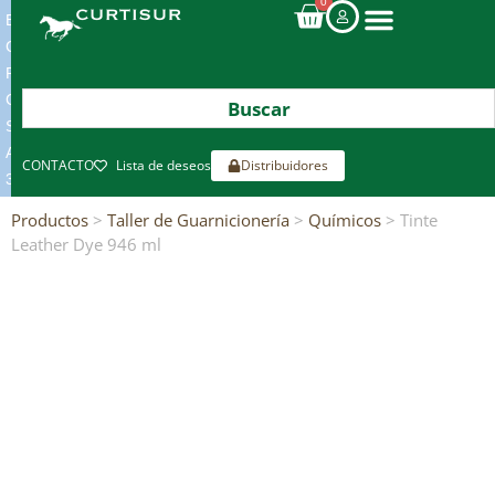
0
ENVIOS
GRATIS
POR
COMPRAS
SUPERIORES
A
CONTACTO
Lista de deseos
Distribuidores
300€*
Productos
>
Taller de Guarnicionería
>
Químicos
> Tinte
Leather Dye 946 ml