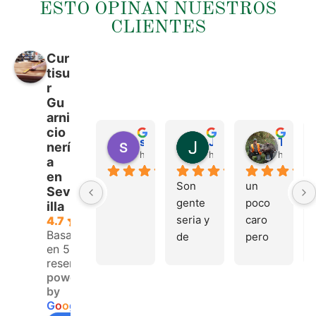
ESTO OPINAN NUESTROS
CLIENTES
Cur
tisu
r
Gu
arni
cio
sergio castillo
Juan Francisco Navarro Roman
Tonio Martinez
nerí
hace 4 meses
hace 4 meses
hace 4 
a
en
Son 
un 
Sev
gente 
poco 
illa
seria y 
caro 
4.7
Basado
de 
pero 
en 53
buen 
buen 
reseñas.
trato, 
materi
powered
volver
al
by
emos 
G
o
o
g
l
e