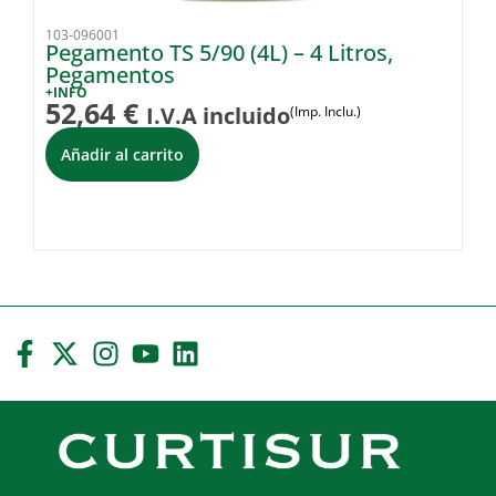
103-096001
10
Pegamento TS 5/90 (4L) – 4 Litros,
Ti
Pegamentos
+I
2
+INFO
52,64
€
I.V.A incluido
(Imp. Inclu.)
i
Añadir al carrito