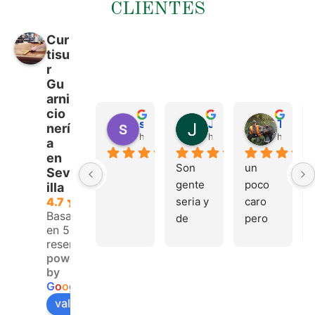
CLIENTES
Cur
tisu
r
Gu
arni
cio
sergio castillo
Juan Francisco Navarro Roman
Tonio Martinez
nerí
hace 4 meses
hace 4 meses
hace 4 
a
en
Son 
un 
Sev
gente 
poco 
illa
seria y 
caro 
4.7
Basado
de 
pero 
en 53
buen 
buen 
reseñas.
trato, 
materi
powered
volver
al
by
emos 
G
o
o
g
l
e
pronto
valóranos en