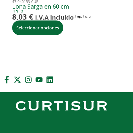
47-040153-CUR
47
Lona Sarga en 60 cm
L
+INFO
+I
8,03
€
1
I.V.A incluido
(Imp. Inclu.)
Seleccionar opciones