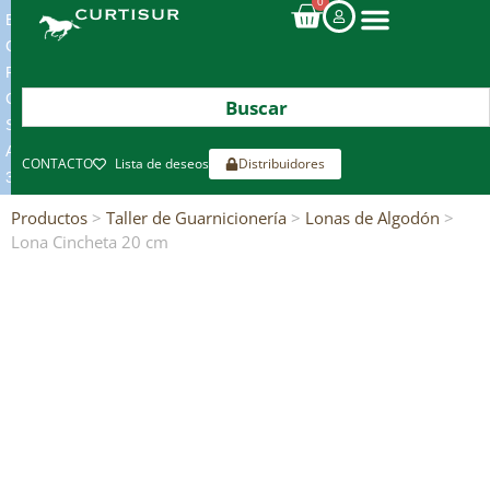
0
ENVIOS
GRATIS
POR
COMPRAS
SUPERIORES
A
CONTACTO
Lista de deseos
Distribuidores
300€*
Productos
>
Taller de Guarnicionería
>
Lonas de Algodón
>
Lona Cincheta 20 cm