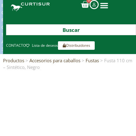
0
ENVIOS
GRATIS
POR
COMPRAS
SUPERIORES
A
CONTACTO
Lista de deseos
Distribuidores
300€*
Productos
>
Accesorios para caballos
>
Fustas
> Fusta 110 cm
– Sintético, Negro