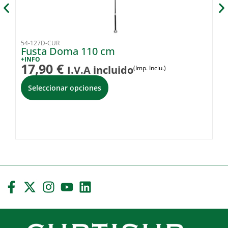
54-127D-CUR
54
Fusta Doma 110 cm
F
+INFO
+I
17,90
€
1
I.V.A incluido
(Imp. Inclu.)
Seleccionar opciones