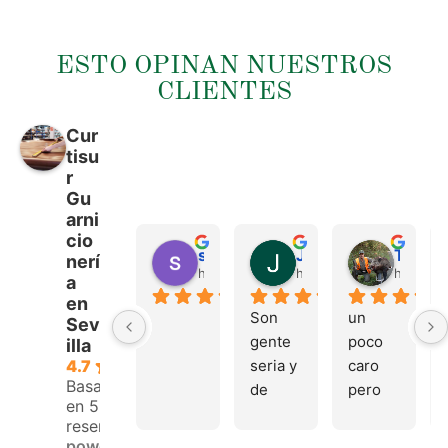
ESTO OPINAN NUESTROS
CLIENTES
Cur
tisu
r
Gu
arni
cio
sergio castillo
Juan Francisco Navarro Roman
Tonio Martinez
nerí
hace 4 meses
hace 4 meses
hace 4 
a
en
Son 
un 
Sev
gente 
poco 
illa
seria y 
caro 
4.7
Basado
de 
pero 
en 53
buen 
buen 
reseñas.
trato, 
materi
powered