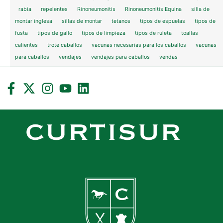
rabia
repelentes
Rinoneumonitis
Rinoneumonitis Equina
silla de
montar inglesa
sillas de montar
tetanos
tipos de espuelas
tipos de
fusta
tipos de gallo
tipos de limpieza
tipos de ruleta
toallas
calientes
trote caballos
vacunas necesarias para los caballos
vacunas
para caballos
vendajes
vendajes para caballos
vendas