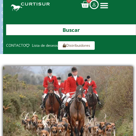
0
ENVIOS
GRATIS
POR
COMPRAS
SUPERIORES
A
CONTACTO
Lista de deseos
Distribuidores
300€*