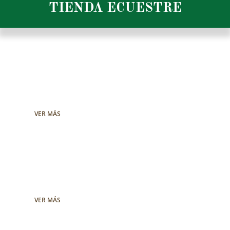
TIENDA ECUESTRE
Pieles y
curtídos
Venta de pieles de gran calidad
para guarcioneria y marroquinería.
VER MÁS
BIOTHANE USA™
Descubre la nueva carta
de color y grosores.
VER MÁS