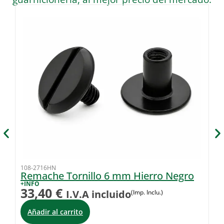
108-2716HN
10
Remache Tornillo 6 mm Hierro Negro
S
C
+INFO
33,40
€
I.V.A incluido
(Imp. Inclu.)
+I
1
Añadir al carrito