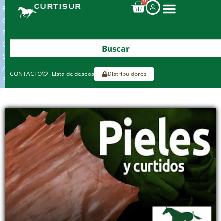
0
ENVIOS
GRATIS
POR
COMPRAS
SUPERIORES
A
CONTACTO
Lista de deseos
Distribuidores
300€*