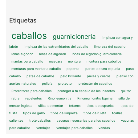
Etiquetas
caballos
guarnicioneria
limpieza con agua y
jabón
limpieza de las extremidades del caballo
limpieza del caballo
lonas algodon
lonas de algodon
lonas de algodon guarnicioneria
mantas para caballo
mascara
montura
montura para caballos
monturas para montar a caballo
paperas
partes de una espuela
paso
caballo
patas de caballos
pelo brillante
pieles y cueros
pienso con
aceites naturales
policía
protector
protector de caballos
Protectores para caballos
proteger a tu caballo de los insectos
quiltor
rabia
repelentes
Rinoneumonitis
Rinoneumonitis Equina
silla de
montar inglesa
sillas de montar
tetanos
tipos de espuelas
tipos de
fusta
tipos de gallo
tipos de limpieza
tipos de ruleta
toallas
calientes
trote caballos
vacunas necesarias para los caballos
vacunas
para caballos
vendajes
vendajes para caballos
vendas