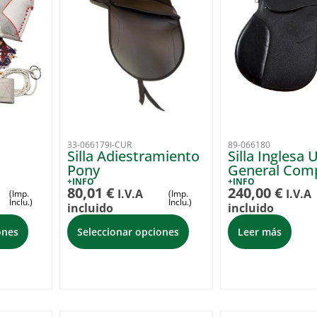
33-066179I-CUR
89-066180
Silla Adiestramiento
Silla Inglesa 
Pony
General Com
+INFO
+INFO
80,01
€
240,00
€
I.V.A
I.V.A
(Imp.
(Imp.
Inclu.)
Inclu.)
incluido
incluido
ones
Seleccionar opciones
Leer más