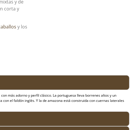
mixtas y de
n corta y
caballos
y los
on más adorno y perfil clásico. La portuguesa lleva borrenes altos y un
ra con el faldón inglés. Y la de amazona está construida con cuernas laterales