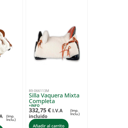
89-066113M
Silla Vaquera Mixta
a
Completa
+INFO
332,75
€
I.V.A
(Imp.
Inclu.)
.A
incluido
(Imp.
Inclu.)
Añadir al carrito