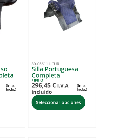
89-066111-CUR
Uso
Silla Portuguesa
pleta
Completa
+INFO
296,45
€
I.V.A
(Imp.
(Imp.
Inclu.)
Inclu.)
incluido
Seleccionar opciones