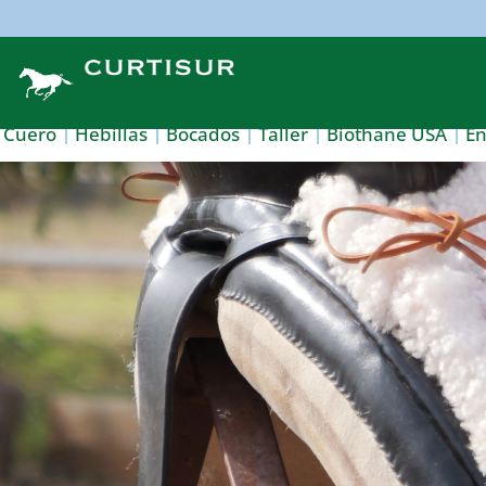
Cuero
Hebillas
Bocados
Taller
Biothane USA
E