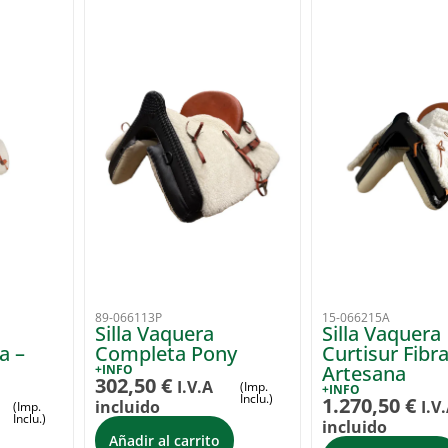
89-066113P
15-066215A
Silla Vaquera
Silla Vaquera
a –
Completa Pony
Curtisur Fibr
Artesana
+INFO
302,50
€
I.V.A
(Imp.
+INFO
Inclu.)
1.270,50
€
incluido
I.V
(Imp.
Inclu.)
incluido
Añadir al carrito