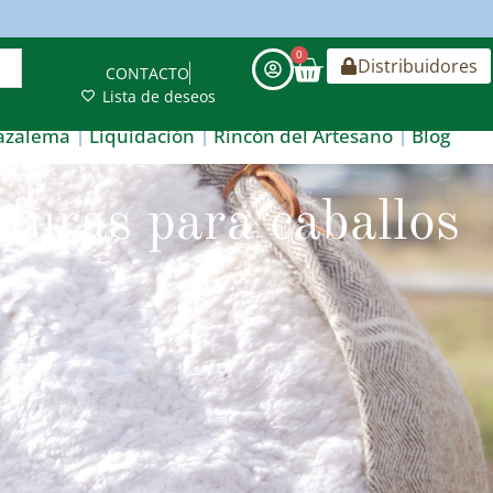
0
Distribuidores
CONTACTO
Lista de deseos
azalema
Liquidación
Rincón del Artesano
Blog
turas para caballos