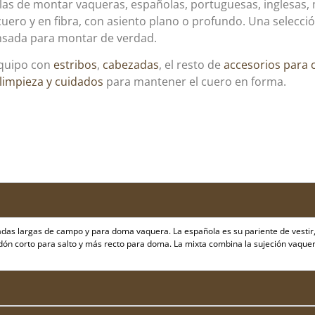
llas de montar vaqueras, españolas, portuguesas, inglesas, 
uero y en fibra, con asiento plano o profundo. Una selecció
nsada para montar de verdad.
equipo con
estribos
,
cabezadas
, el resto de
accesorios para 
limpieza y cuidados
para mantener el cuero en forma.
as largas de campo y para doma vaquera. La española es su pariente de vestir, c
faldón corto para salto y más recto para doma. La mixta combina la sujeción vaque