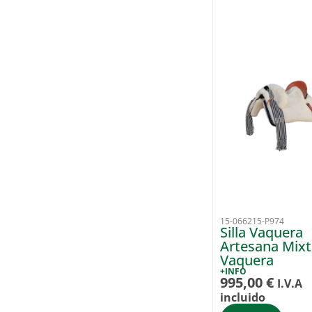
15-066215-P974
Silla Vaquera
Artesana Mixt
Vaquera
+INFO
995,00
€
I.V.A
incluido