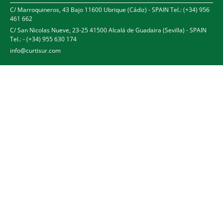
C/ Marroquineros, 43 Bajo 11600 Ubrique (Cádiz) - SPAIN Tel.: (+34) 956
461 662
C/ San Nicolas Nueve, 23-25 41500 Alcalá de Guadaira (Sevilla) - SPAIN
Tel.: - (+34) 955 630 174
info@curtisur.com