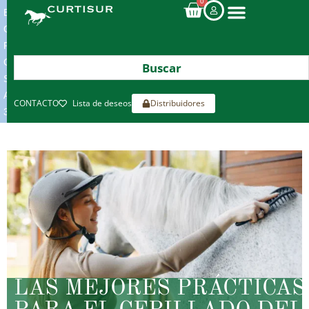
0
ENVIOS
GRATIS
POR
COMPRAS
SUPERIORES
A
CONTACTO
Lista de deseos
Distribuidores
300€*
LAS MEJORES PRÁCTICAS