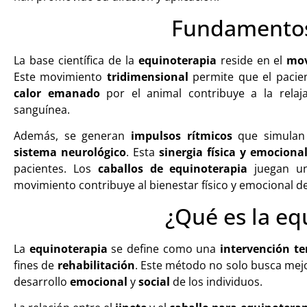
Fundamentos 
La base científica de la
equinoterapia
reside en el
mov
Este movimiento
tridimensional
permite que el pacien
calor emanado
por el animal contribuye a la relaja
sanguínea.
Además, se generan
impulsos rítmicos
que simulan 
sistema neurológico
. Esta
sinergia física y emociona
pacientes. Los
caballos de equinoterapia
juegan un
movimiento contribuye al bienestar físico y emocional de
¿Qué es la eq
La
equinoterapia
se define como una
intervención te
fines de
rehabilitación
. Este método no solo busca mej
desarrollo
emocional
y
social
de los individuos.