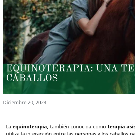
EQUINOTERAPIA: UNA T
CABALLOS
Diciembre 20, 2024
La
equinoterapia
, también conocida como
terapia asi
utiliza la interacción entre las personas y los caballos 