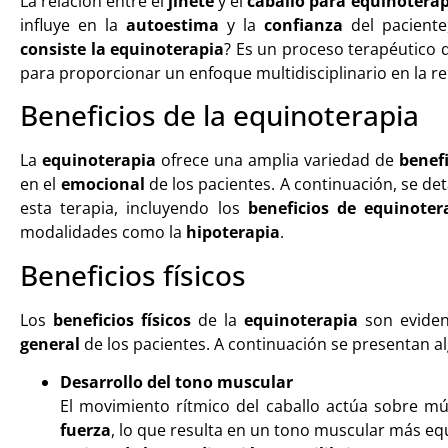
La relación entre el
jinete
y el
caballo para equinoterap
influye en la
autoestima
y la
confianza
del paciente
consiste la equinoterapia
? Es un proceso terapéutico qu
para proporcionar un enfoque multidisciplinario en la re
Beneficios de la equinoterapia
La
equinoterapia
ofrece una amplia variedad de
benef
en el
emocional
de los pacientes. A continuación, se de
esta terapia, incluyendo los
beneficios de equinoter
modalidades como la
hipoterapia
.
Beneficios físicos
Los
beneficios físicos
de la
equinoterapia
son eviden
general
de los pacientes. A continuación se presentan al
Desarrollo del tono muscular
El movimiento rítmico del caballo actúa sobre mú
fuerza
, lo que resulta en un tono muscular más e