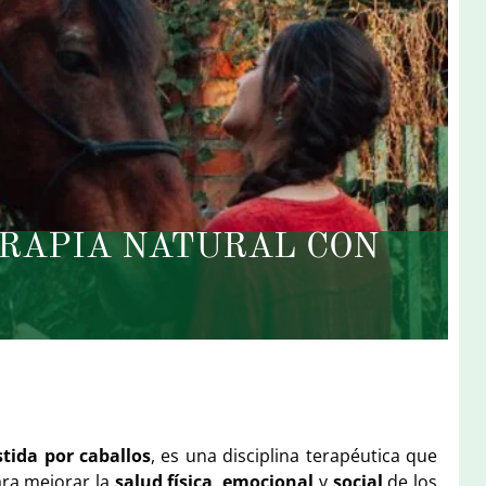
ERAPIA NATURAL CON
stida por caballos
, es una disciplina terapéutica que
para mejorar la
salud física
,
emocional
y
social
de los