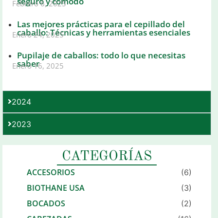
seguro y cómodo
Febrero 6, 2025
Las mejores prácticas para el cepillado del
caballo: Técnicas y herramientas esenciales
Enero 24, 2025
Pupilaje de caballos: todo lo que necesitas
saber
Enero 16, 2025
2024
2023
CATEGORÍAS
ACCESORIOS
(6)
BIOTHANE USA
(3)
BOCADOS
(2)