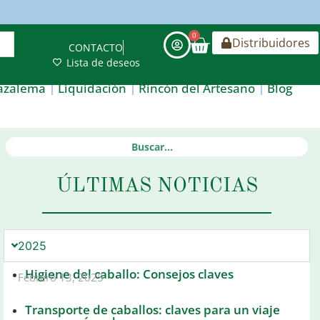
0
Distribuidores
CONTACTO
Lista de deseos
azalema
Liquidación
Rincón del Artesano
Blog
ÚLTIMAS NOTICIAS
2025
Higiene del caballo: Consejos claves
Febrero 13, 2025
Transporte de caballos: claves para un viaje