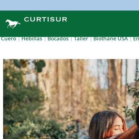
Cuero
Hebillas
Bocados
Taller
Biothane USA
E