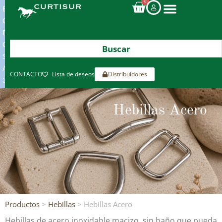
0
ENVIOS
GRATIS
POR
COMPRAS
SUPERIORES
A
CONTACTO
Lista de deseos
Distribuidores
300€*
Hebillas Acero
Productos
>
Hebillas
> Hebillas Acero
Hebillas de acero inoxidable macizo, sin baño que pueda