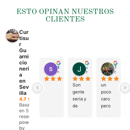
ESTO OPINAN NUESTROS
CLIENTES
Cur
tisu
r
Gu
arni
cio
sergio castillo
Juan Francisco Navarro Roman
Tonio Martinez
nerí
hace 4 meses
hace 4 meses
hace 4 
a
en
Son 
un 
Sev
gente 
poco 
illa
seria y 
caro 
4.7
Basado
de 
pero 
en 53
buen 
buen 
reseñas.
trato, 
materi
powered
volver
al
by