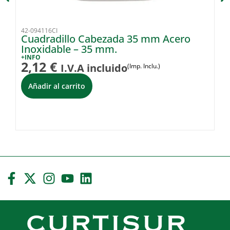
42-094116CI
42-
Cuadradillo Cabezada 35 mm Acero
C
Inoxidable – 35 mm.
+I
3
+INFO
2,12
€
I.V.A incluido
(Imp. Inclu.)
Añadir al carrito