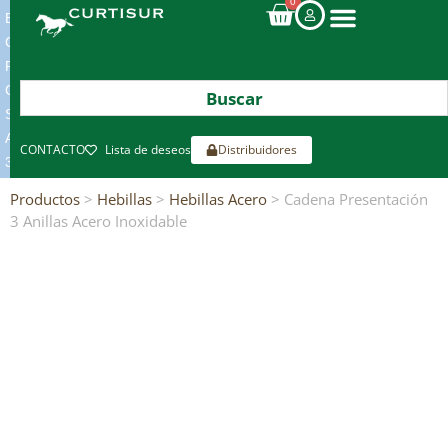
0
ENVIOS
GRATIS
POR
COMPRAS
SUPERIORES
A
CONTACTO
Lista de deseos
Distribuidores
300€*
Productos
>
Hebillas
>
Hebillas Acero
> Cadena Presentación
3 Anillas Acero Inoxidable