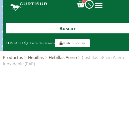
0
ENVIOS
GRATIS
POR
COMPRAS
SUPERIORES
A
CONTACTO
Lista de deseos
Distribuidores
300€*
Productos
>
Hebillas
>
Hebillas Acero
> Costillas 58 cm Acero
Inoxidable (PAR)