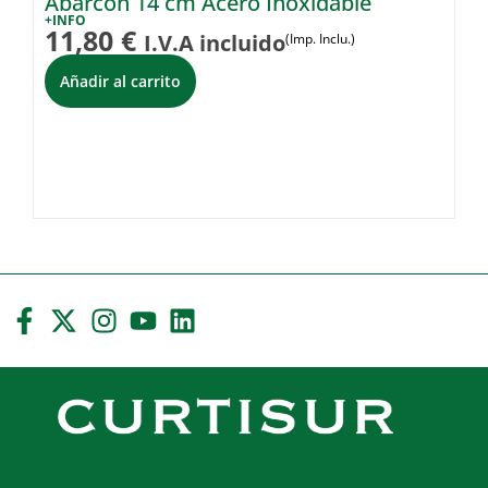
Abarcón 14 cm Acero Inoxidable
C
I
+INFO
11,80
€
I.V.A incluido
(Imp. Inclu.)
+I
2
Añadir al carrito