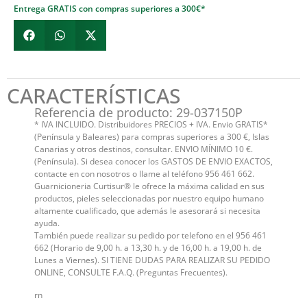
Entrega GRATIS con compras superiores a 300€*
CARACTERÍSTICAS
Referencia de producto: 29-037150P
* IVA INCLUIDO. Distribuidores PRECIOS + IVA. Envio GRATIS*
(Península y Baleares) para compras superiores a 300 €, Islas
Canarias y otros destinos, consultar. ENVIO MÍNIMO 10 €.
(Península). Si desea conocer los GASTOS DE ENVIO EXACTOS,
contacte en con nosotros o llame al teléfono 956 461 662.
Guarnicioneria Curtisur® le ofrece la máxima calidad en sus
productos, pieles seleccionadas por nuestro equipo humano
altamente cualificado, que además le asesorará si necesita
ayuda.
También puede realizar su pedido por telefono en el 956 461
662 (Horario de 9,00 h. a 13,30 h. y de 16,00 h. a 19,00 h. de
Lunes a Viernes). SI TIENE DUDAS PARA REALIZAR SU PEDIDO
ONLINE, CONSULTE F.A.Q. (Preguntas Frecuentes).
rn