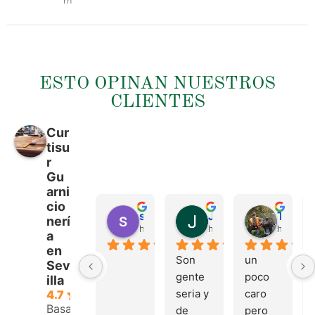
rn
ESTO OPINAN NUESTROS
CLIENTES
Cur
tisu
r
Gu
arni
cio
sergio castillo
Juan Francisco Navarro Roman
Tonio Martinez
nerí
hace 4 meses
hace 4 meses
hace 4 
a
en
Son 
un 
Sev
gente 
poco 
illa
seria y 
caro 
4.7
Basado
de 
pero 