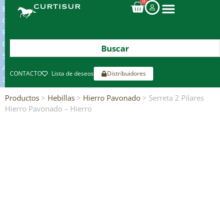
0
ENVIOS
GRATIS
POR
COMPRAS
SUPERIORES
A
CONTACTO
Lista de deseos
Distribuidores
300€*
Productos
>
Hebillas
>
Hierro Pavonado
> Serreta 2 Pilares
Hierro Pavonado – Hierro