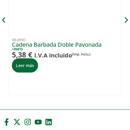
98-089D
98
Cadena Barbada Doble Pavonada
Pe
H
+INFO
5,38
€
I.V.A incluido
(Imp. Inclu.)
+I
7
Leer más