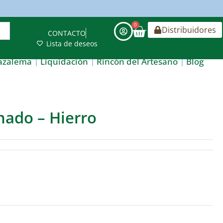
0
Distribuidores
CONTACTO
Lista de deseos
azalema
Liquidación
Rincón del Artesano
Blog
nado – Hierro