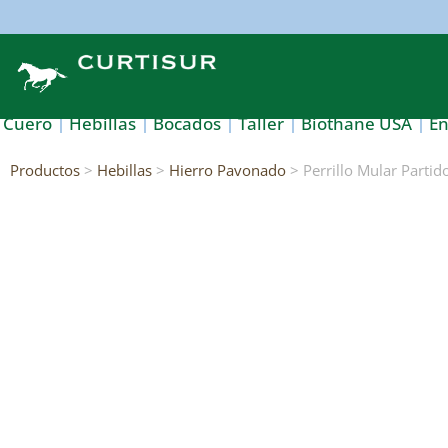
Cuero
Hebillas
Bocados
Taller
Biothane USA
E
Productos
>
Hebillas
>
Hierro Pavonado
> Perrillo Mular Parti