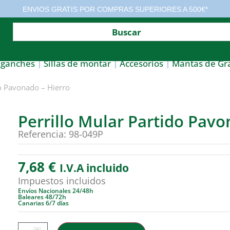
ENVIOS GRATIS POR COMPRAS SUPERIORES A 500€*
nganches
Sillas de montar
Accesorios
Mantas de Gr
do Pavonado – Hierro
Perrillo Mular Partido Pavo
Referencia: 98-049P
7,68
€
I.V.A incluido
Impuestos incluidos
Envíos Nacionales 24/48h
Baleares 48/72h
Canarias 6/7 días