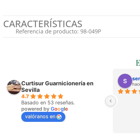
CARACTERÍSTICAS
Referencia de producto: 98-049P
ser
Curtisur Guarnicionería en
hac
Sevilla
4.7
Basado en 53 reseñas.
powered by
G
o
o
g
l
e
valóranos en