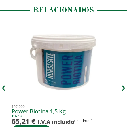
RELACIONADOS
107-000
10
Power Biotina 1,5 Kg
Ju
+INFO
+I
65,21
€
2
I.V.A incluido
(Imp. Inclu.)