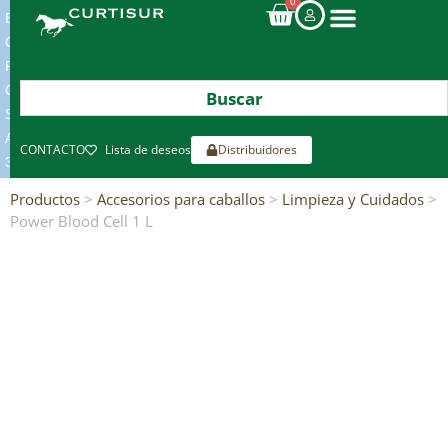
0
ENVIOS
GRATIS
POR
COMPRAS
SUPERIORES
A
CONTACTO
Lista de deseos
Distribuidores
300€*
Productos
>
Accesorios para caballos
>
Limpieza y Cuidados
>
Power Blood Cell 1 L