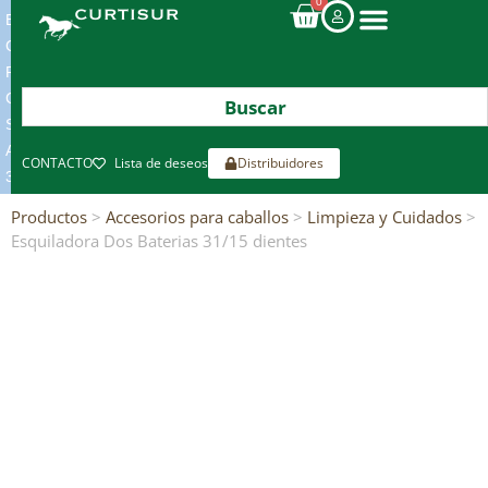
0
ENVIOS
GRATIS
POR
COMPRAS
SUPERIORES
A
CONTACTO
Lista de deseos
Distribuidores
300€*
Productos
>
Accesorios para caballos
>
Limpieza y Cuidados
>
Esquiladora Dos Baterias 31/15 dientes