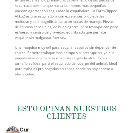
evitan el cansancio prematuro. El perímetro de las piezas de
la carcasa permite que hasta las manos más pequeñas
puedan agarrar con seguridad la esquiladora. La FarmClipper
Akku2 es una esquiladora con excelentes propiedades
multiuso y con magníficas características de manejo. Piezas
de carcasa especiales, de buen agarre, para trabajar con poco
esfuerzo y centro de gravedad equilibrado que permite
esquilar sin malgastar fuerzas.
Una maquina muy útil para esquilar caballos sin depender de
cables. Permite trabajar más tiempo sin interrupción, ya que
puedes usar una batería mientras cargas la otra. Por su
tamaño es ideal para el esquilado del cuerpo del animal. Ideal
para trabajos prolongados en zonas donde no hay acceso a
electricidad.
ESTO OPINAN NUESTROS
CLIENTES
Cur