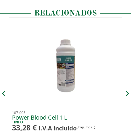
RELACIONADOS
107-005
10
Power Blood Cell 1 L
L
+INFO
+I
33,28
€
2
I.V.A incluido
(Imp. Inclu.)