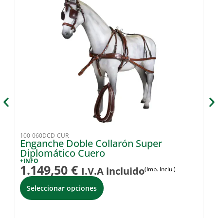
100-060DCD-CUR
10
Enganche Doble Collarón Super
C
Diplomático Cuero
N
+INFO
+I
1.149,50
€
2
I.V.A incluido
(Imp. Inclu.)
Seleccionar opciones