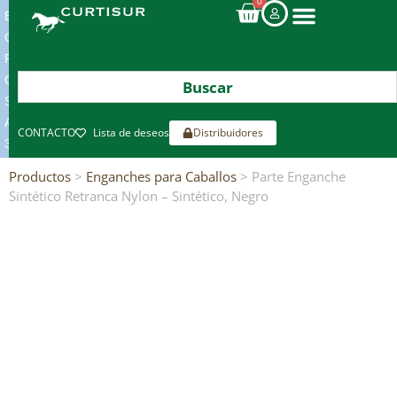
0
ENVIOS
GRATIS
POR
COMPRAS
SUPERIORES
A
CONTACTO
Lista de deseos
Distribuidores
300€*
Productos
>
Enganches para Caballos
> Parte Enganche
Sintético Retranca Nylon – Sintético, Negro