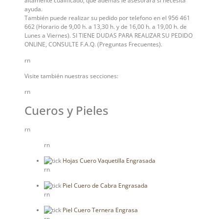
altamente cualificado, que además le asesorará si necesita
ayuda.
También puede realizar su pedido por telefono en el 956 461
662 (Horario de 9,00 h. a 13,30 h. y de 16,00 h. a 19,00 h. de
Lunes a Viernes). SI TIENE DUDAS PARA REALIZAR SU PEDIDO
ONLINE, CONSULTE F.A.Q. (Preguntas Frecuentes).
rn
Visite también nuestras secciones:
rn
Cueros y Pieles
rn
rn
Hojas Cuero Vaquetilla Engrasada
rn
Piel Cuero de Cabra Engrasada
rn
Piel Cuero Ternera Engrasa
rn