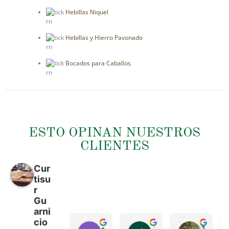
Hebillas Niquel
rn
Hebillas y Hierro Pavonado
rn
Bocados para Caballos
rn
ESTO OPINAN NUESTROS
CLIENTES
Cur
tisu
r
Gu
arni
cio