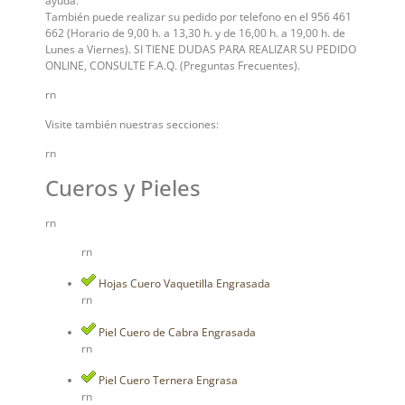
ayuda.
También puede realizar su pedido por telefono en el 956 461
662 (Horario de 9,00 h. a 13,30 h. y de 16,00 h. a 19,00 h. de
Lunes a Viernes). SI TIENE DUDAS PARA REALIZAR SU PEDIDO
ONLINE, CONSULTE F.A.Q. (Preguntas Frecuentes).
rn
Visite también nuestras secciones:
rn
Cueros y Pieles
rn
rn
Hojas Cuero Vaquetilla Engrasada
rn
Piel Cuero de Cabra Engrasada
rn
Piel Cuero Ternera Engrasa
rn