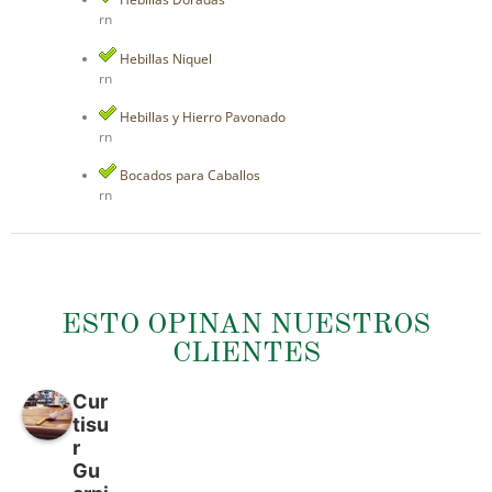
rn
Hebillas Niquel
rn
Hebillas y Hierro Pavonado
rn
Bocados para Caballos
rn
ESTO OPINAN NUESTROS
CLIENTES
Cur
tisu
r
Gu