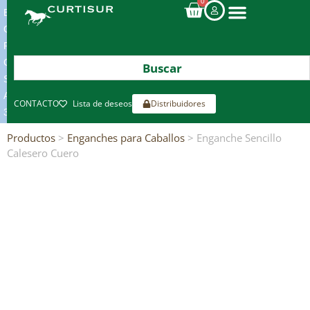
0
ENVIOS
GRATIS
POR
COMPRAS
SUPERIORES
A
CONTACTO
Lista de deseos
Distribuidores
300€*
Productos
>
Enganches para Caballos
> Enganche Sencillo
Calesero Cuero