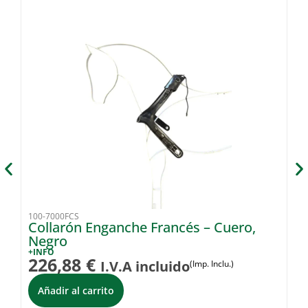
100-7000FCS
33
Collarón Enganche Francés – Cuero,
E
Negro
P
+INFO
+I
226,88
€
6
I.V.A incluido
(Imp. Inclu.)
Añadir al carrito