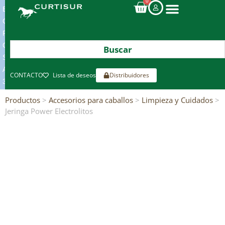
0
ENVIOS
GRATIS
POR
COMPRAS
SUPERIORES
A
CONTACTO
Lista de deseos
Distribuidores
300€*
Productos
>
Accesorios para caballos
>
Limpieza y Cuidados
>
Jeringa Power Electrolitos