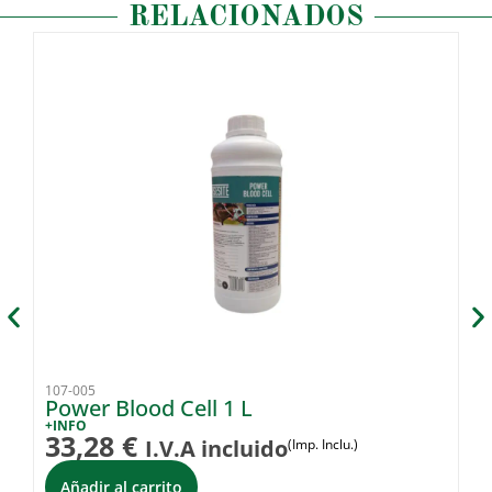
RELACIONADOS
107-005
10
Power Blood Cell 1 L
P
+INFO
+I
33,28
€
6
I.V.A incluido
(Imp. Inclu.)
Añadir al carrito