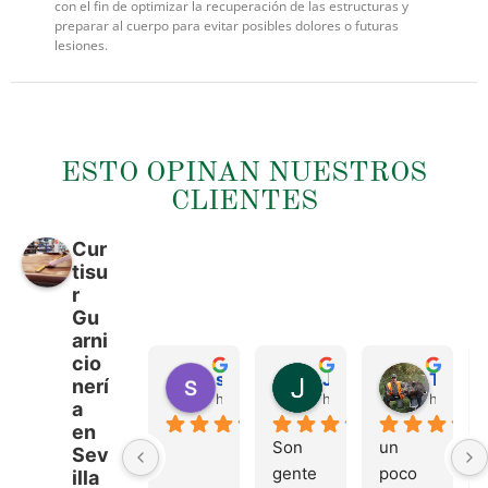
con el fin de optimizar la recuperación de las estructuras y
preparar al cuerpo para evitar posibles dolores o futuras
lesiones.
ESTO OPINAN NUESTROS
CLIENTES
Cur
tisu
r
Gu
arni
cio
sergio castillo
Juan Francisco Navarro Roman
Tonio Martinez
nerí
hace 4 meses
hace 4 meses
hace 4 
a
en
Son 
un 
Sev
gente 
poco 
illa