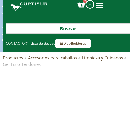
0
ENVIOS
GRATIS
POR
COMPRAS
SUPERIORES
A
CONTACTO
Lista de deseos
Distribuidores
300€*
Productos
>
Accesorios para caballos
>
Limpieza y Cuidados
>
Gel Fisio Tendones