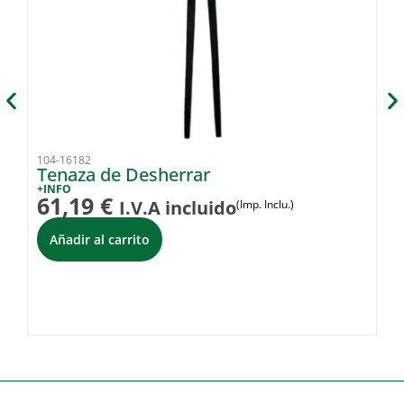
104-16182
10
Tenaza de Desherrar
E
A
+INFO
61,19
€
I.V.A incluido
(Imp. Inclu.)
+I
8
Añadir al carrito