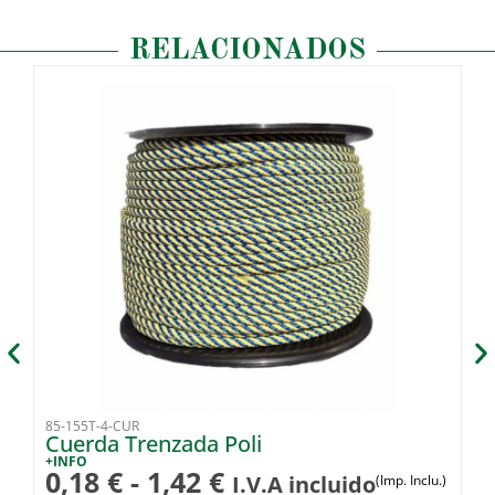
RELACIONADOS
85-155T-4-CUR
58
Cuerda Trenzada Poli
G
+INFO
+I
0,18
€
-
1,42
€
5
I.V.A incluido
(Imp. Inclu.)