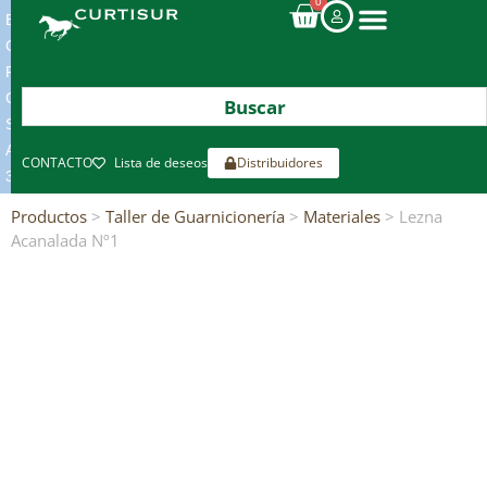
0
ENVIOS
GRATIS
POR
COMPRAS
SUPERIORES
A
CONTACTO
Lista de deseos
Distribuidores
300€*
Productos
>
Taller de Guarnicionería
>
Materiales
> Lezna
Acanalada Nº1