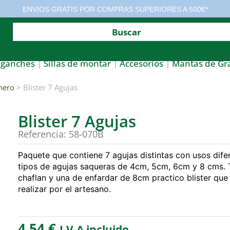
ENVIOS GRATIS POR COMPRAS SUPERIORES A 500€*
nganches
Sillas de montar
Accesorios
Mantas de Gr
nero
> Blister 7 Agujas
Blister 7 Agujas
Referencia: 58-070B
Paquete que contiene 7 agujas distintas con usos dife
tipos de agujas saqueras de 4cm, 5cm, 6cm y 8 cms. 
chaflan y una de enfardar de 8cm practico blister que
realizar por el artesano.
4,54
€
I.V.A incluido