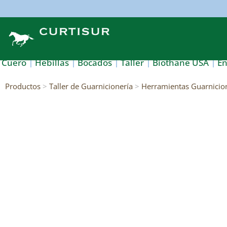
Cuero
Hebillas
Bocados
Taller
Biothane USA
E
Productos
>
Taller de Guarnicionería
>
Herramientas Guarnicio