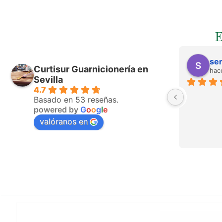
ser
Curtisur Guarnicionería en
hac
Sevilla
4.7
Basado en 53 reseñas.
powered by
G
o
o
g
l
e
valóranos en