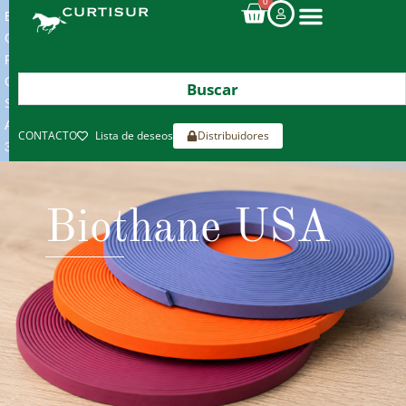
0
ENVIOS
GRATIS
POR
COMPRAS
SUPERIORES
A
CONTACTO
Lista de deseos
Distribuidores
300€*
Biothane USA