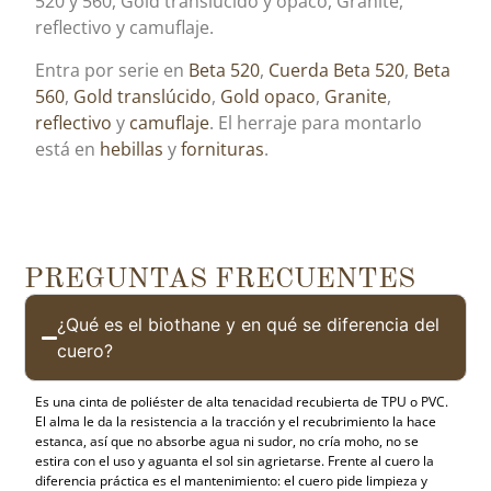
520 y 560, Gold translúcido y opaco, Granite,
reflectivo y camuflaje.
Entra por serie en
Beta 520
,
Cuerda Beta 520
,
Beta
560
,
Gold translúcido
,
Gold opaco
,
Granite
,
reflectivo
y
camuflaje
. El herraje para montarlo
está en
hebillas
y
fornituras
.
PREGUNTAS FRECUENTES
¿Qué es el biothane y en qué se diferencia del
cuero?
Es una cinta de poliéster de alta tenacidad recubierta de TPU o PVC.
El alma le da la resistencia a la tracción y el recubrimiento la hace
estanca, así que no absorbe agua ni sudor, no cría moho, no se
estira con el uso y aguanta el sol sin agrietarse. Frente al cuero la
diferencia práctica es el mantenimiento: el cuero pide limpieza y