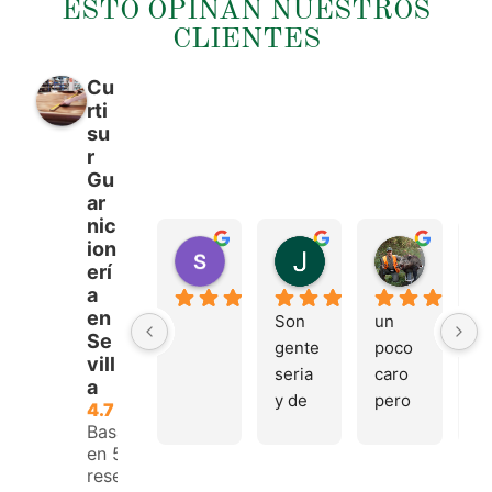
ESTO OPINAN NUESTROS
CLIENTES
Cu
rti
su
r
Gu
ar
nic
ion
sergio castillo
Juan Francisco Na
Tonio M
erí
hace 4 meses
hace 4 meses
hace 4 m
a
en
Son 
un 
Tr
Se
gente 
poco 
mu
vill
seria 
caro 
bu
a
y de 
pero 
y 
4.7
buen 
buen 
a
Basado
en 53
trato, 
materi
e.
reseñas.
volver
al