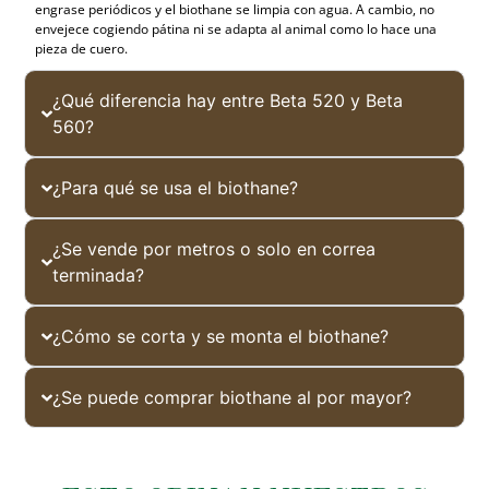
engrase periódicos y el biothane se limpia con agua. A cambio, no
envejece cogiendo pátina ni se adapta al animal como lo hace una
pieza de cuero.
¿Qué diferencia hay entre Beta 520 y Beta
560?
¿Para qué se usa el biothane?
¿Se vende por metros o solo en correa
terminada?
¿Cómo se corta y se monta el biothane?
¿Se puede comprar biothane al por mayor?