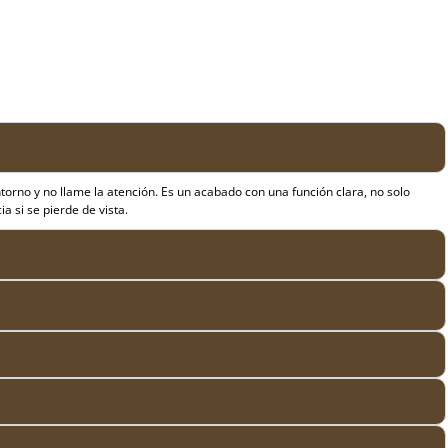
ntorno y no llame la atención. Es un acabado con una función clara, no solo
a si se pierde de vista.