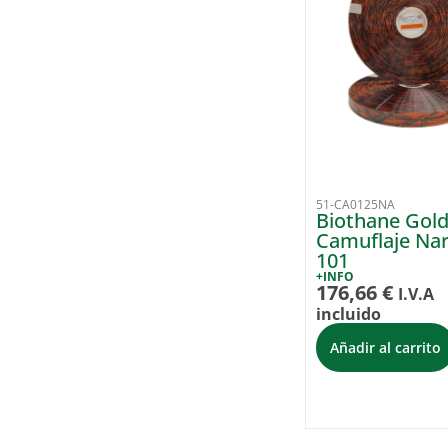
51-CA0125NA
Biothane Gol
Camuflaje Nar
101
+INFO
176,66
€
I.V.A
incluido
Añadir al carrito