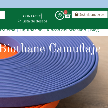
0
Distribuidores
CONTACTO
Lista de deseos
azalema
Liquidación
Rincón del Artesano
Blog
Biothane Camuflaje