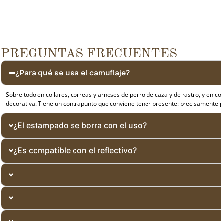
PREGUNTAS FRECUENTES
¿Para qué se usa el camuflaje?
Sobre todo en collares, correas y arneses de perro de caza y de rastro, y en c
decorativa. Tiene un contrapunto que conviene tener presente: precisamente por 
¿El estampado se borra con el uso?
¿Es compatible con el reflectivo?