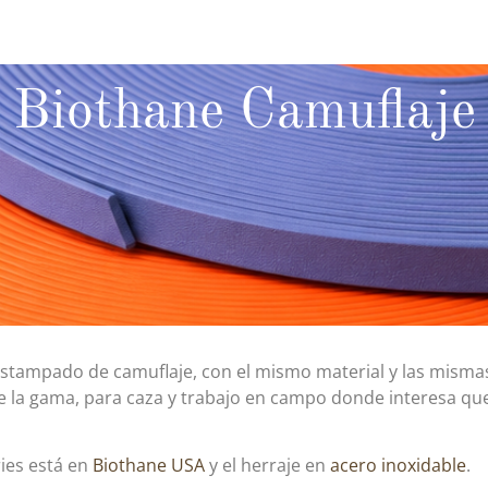
Biothane Camuflaje
stampado de camuflaje, con el mismo material y las misma
de la gama, para caza y trabajo en campo donde interesa qu
ries está en
Biothane USA
y el herraje en
acero inoxidable
.