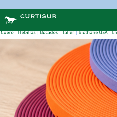
Cuero
Hebillas
Bocados
Taller
Biothane USA
E