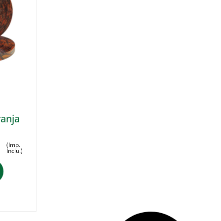
d
anja
(Imp.
Inclu.)