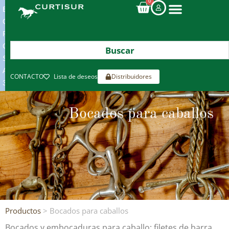
0
ENVIOS
GRATIS
POR
COMPRAS
SUPERIORES
A
CONTACTO
Lista de deseos
Distribuidores
300€*
Bocados para caballos
Productos
> Bocados para caballos
Bocados y embocaduras para caballo: filetes de barra