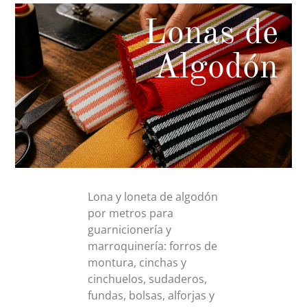
Lonas de
Algodón
Lona y loneta de algodón
por metros para
guarnicionería y
marroquinería: forros de
montura, cinchas y
cinchuelos, sudaderos,
fundas, bolsas, alforjas y