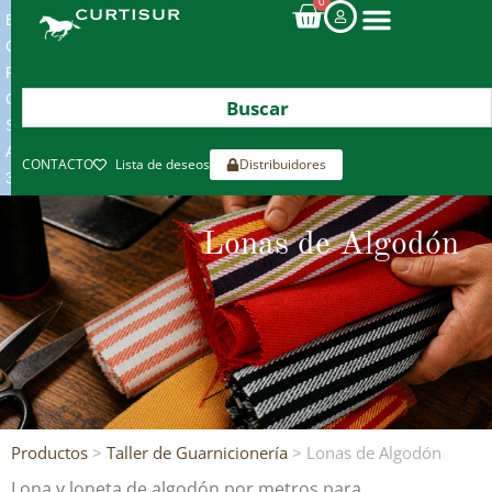
0
ENVIOS
GRATIS
POR
COMPRAS
SUPERIORES
A
CONTACTO
Lista de deseos
Distribuidores
300€*
Lonas de Algodón
Productos
>
Taller de Guarnicionería
> Lonas de Algodón
Lona y loneta de algodón por metros para