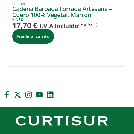
68-032F
68-
Cadena Barbada Forrada Artesana –
M
Cuero 100% Vegetal, Marrón
A
+INFO
+I
17,70
€
2
I.V.A incluido
(Imp. Inclu.)
Añadir al carrito