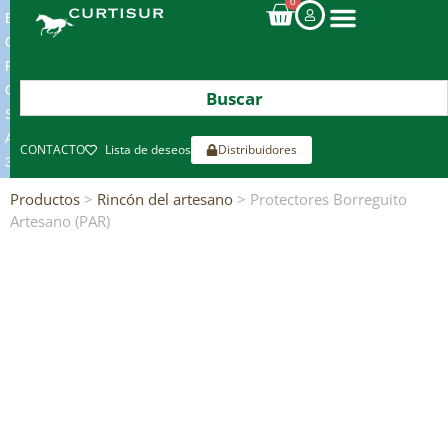
0
ENVIOS
GRATIS
POR
COMPRAS
SUPERIORES
A
CONTACTO
Lista de deseos
Distribuidores
300€*
Productos
>
Rincón del artesano
> Protectores Borreguito
Artesano (PAR)