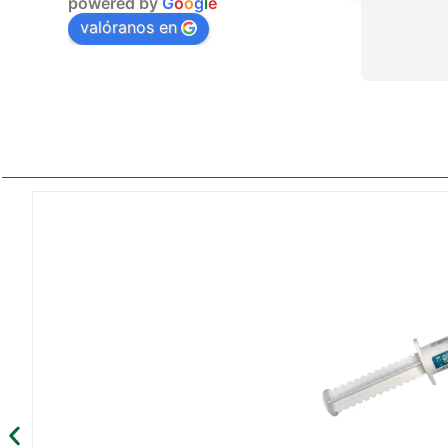
powered by
G
o
o
g
l
e
valóranos en