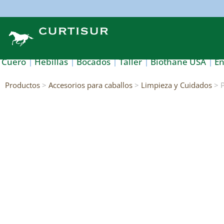
Cuero
Hebillas
Bocados
Taller
Biothane USA
E
Productos
>
Accesorios para caballos
>
Limpieza y Cuidados
> P