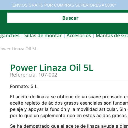
ENVIOS GRATIS POR COMPRAS SUPERIORES A 500€*
nganches
Sillas de montar
Accesorios
Mantas de Gr
ower Linaza Oil 5L
Power Linaza Oil 5L
Referencia: 107-002
Formato: 5 L.
El aceite de linaza se obtiene de un suave prensado en 
aceite repleto de ácidos grasos esenciales son fundame
pelaje y apoyar la función y la movilidad articular. S
por lo que un suplemento rico en estos ácidos grasos 
Se ha demostrado que el aceite de linaza ayuda a dism