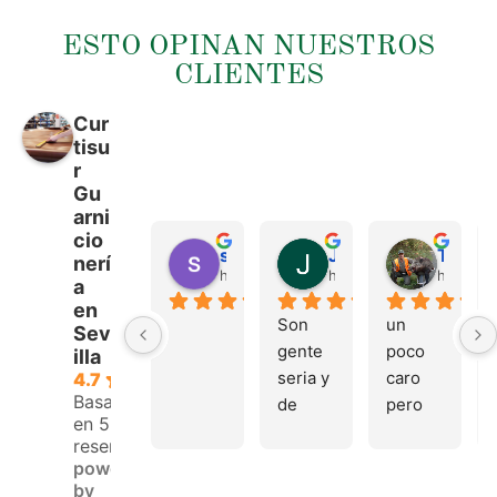
ESTO OPINAN NUESTROS
CLIENTES
Cur
tisu
r
Gu
arni
cio
sergio castillo
Juan Francisco Navarro Roman
Tonio Martinez
nerí
hace 4 meses
hace 4 meses
hace 4 
a
en
Son 
un 
Sev
gente 
poco 
illa
seria y 
caro 
4.7
Basado
de 
pero 
en 53
buen 
buen 
reseñas.
trato, 
materi
powered
volver
al
by