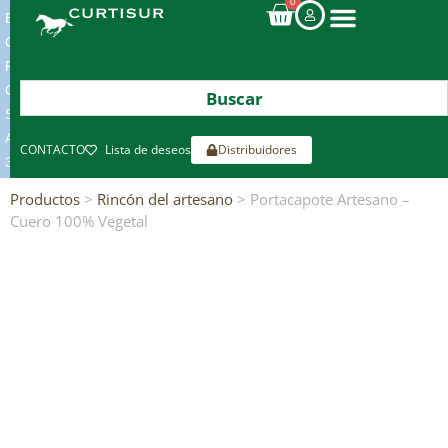
0
ENVIOS
GRATIS
POR
COMPRAS
SUPERIORES
A
CONTACTO
Lista de deseos
Distribuidores
300€*
Productos
>
Rincón del artesano
> Portacapote Artesano –
Cuero 100% Vegetal