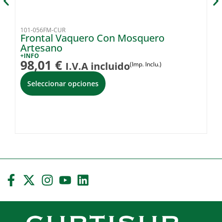
101-056FM-CUR
68
Frontal Vaquero Con Mosquero
C
Artesano
C
+INFO
+I
98,01
€
4
I.V.A incluido
(Imp. Inclu.)
Seleccionar opciones