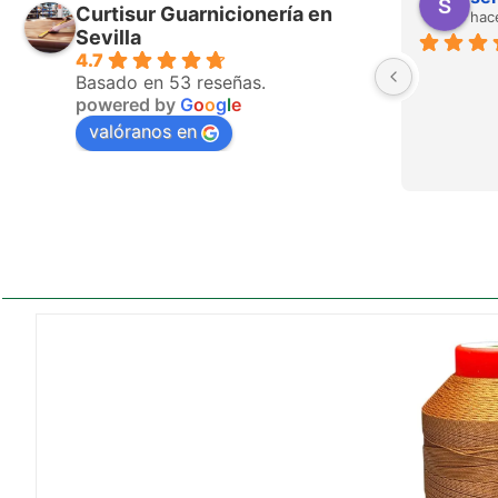
Curtisur Guarnicionería en
hac
Sevilla
4.7
Basado en 53 reseñas.
powered by
G
o
o
g
l
e
valóranos en