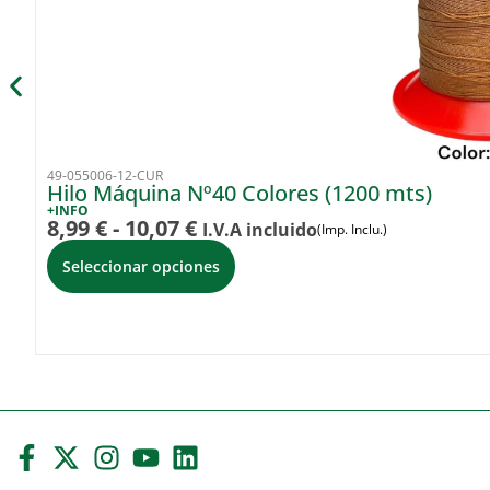
49-055006-12-CUR
Hilo Máquina Nº40 Colores (1200 mts)
+INFO
8,99
€
-
10,07
€
I.V.A incluido
(Imp. Inclu.)
Seleccionar opciones