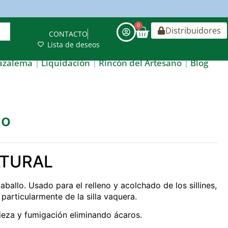
0
Distribuidores
CONTACTO
Lista de deseos
azalema
Liquidación
Rincón del Artesano
Blog
no
ATURAL
ballo. Usado para el relleno y acolchado de los sillines,
 particularmente de la silla vaquera.
ieza y fumigación eliminando ácaros.