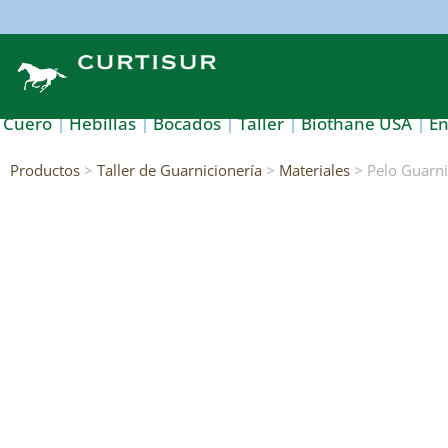
Cuero
Hebillas
Bocados
Taller
Biothane USA
E
Productos
>
Taller de Guarnicionería
>
Materiales
> Pelo Guarni