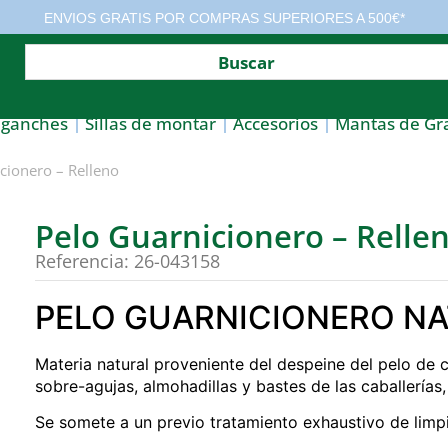
ENVIOS GRATIS POR COMPRAS SUPERIORES A 500€*
nganches
Sillas de montar
Accesorios
Mantas de Gr
cionero – Relleno
Pelo Guarnicionero – Relle
Referencia: 26-043158
PELO GUARNICIONERO N
Materia natural proveniente del despeine del pelo de ca
sobre-agujas, almohadillas y bastes de las caballerías,
Se somete a un previo tratamiento exhaustivo de limp