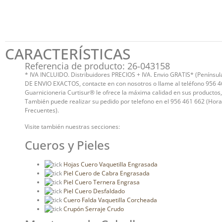
CARACTERÍSTICAS
Referencia de producto: 26-043158
* IVA INCLUIDO. Distribuidores PRECIOS + IVA. Envio GRATIS* (Península
DE ENVIO EXACTOS, contacte en con nosotros o llame al teléfono 956 4
Guarnicioneria Curtisur® le ofrece la máxima calidad en sus productos
También puede realizar su pedido por telefono en el 956 461 662 (Hora
Frecuentes).
Visite también nuestras secciones:
Cueros y Pieles
Hojas Cuero Vaquetilla Engrasada
Piel Cuero de Cabra Engrasada
Piel Cuero Ternera Engrasa
Piel Cuero Desfaldado
Cuero Falda Vaquetilla Corcheada
Crupón Serraje Crudo