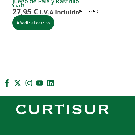
Juego de Pala y Rastrillo
Pi
+INFO
+I
27,95
€
7
I.V.A incluido
(Imp. Inclu.)
Añadir al carrito