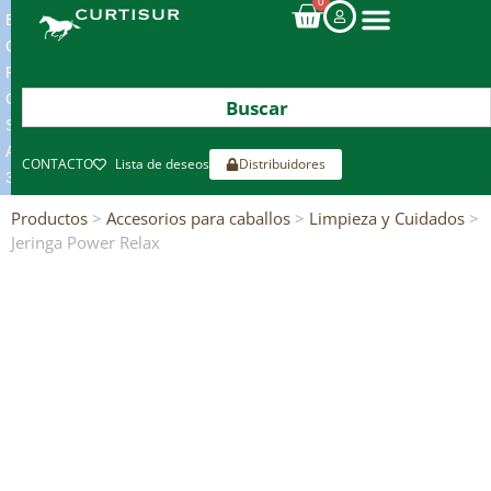
0
ENVIOS
GRATIS
POR
COMPRAS
SUPERIORES
A
CONTACTO
Lista de deseos
Distribuidores
300€*
Productos
>
Accesorios para caballos
>
Limpieza y Cuidados
>
Jeringa Power Relax