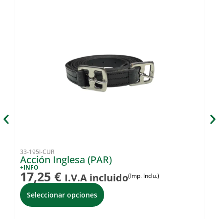
33-195I-CUR
33
Acción Inglesa (PAR)
A
A
+INFO
17,25
€
I.V.A incluido
(Imp. Inclu.)
+I
2
Seleccionar opciones