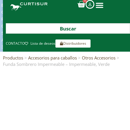
0
ENVIOS
GRATIS
POR
COMPRAS
SUPERIORES
A
CONTACTO
Lista de deseos
Distribuidores
300€*
Productos
>
Accesorios para caballos
>
Otros Accesorios
>
Funda Sombrero Impermeable – Impermeable, Verde