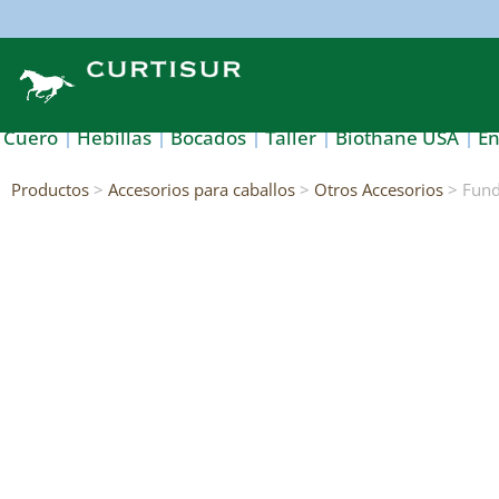
Cuero
Hebillas
Bocados
Taller
Biothane USA
E
Productos
>
Accesorios para caballos
>
Otros Accesorios
> Funda