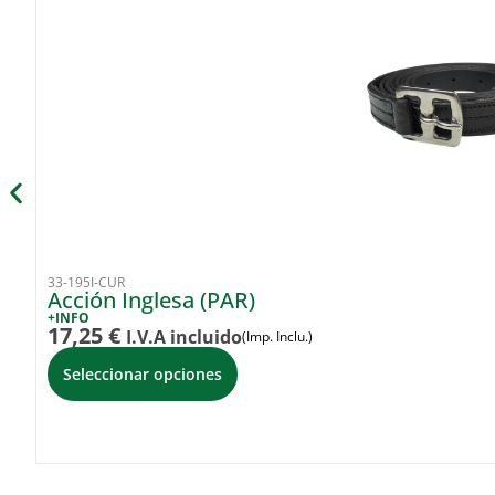
33-195I-CUR
Acción Inglesa (PAR)
+INFO
17,25
€
I.V.A incluido
(Imp. Inclu.)
Seleccionar opciones