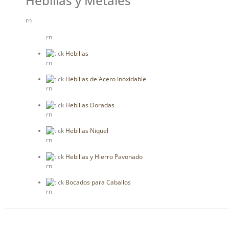
Hebillas y Metales
rn
rn
Hebillas
rn
Hebillas de Acero Inoxidable
rn
Hebillas Doradas
rn
Hebillas Niquel
rn
Hebillas y Hierro Pavonado
rn
Bocados para Caballos
rn