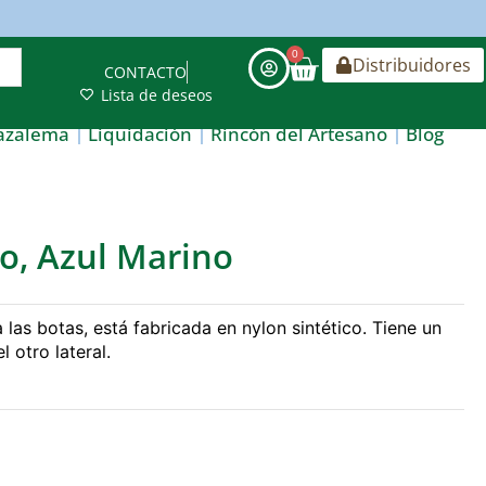
0
Distribuidores
CONTACTO
Lista de deseos
azalema
Liquidación
Rincón del Artesano
Blog
co, Azul Marino
las botas, está fabricada en nylon sintético. Tiene un
el otro lateral.