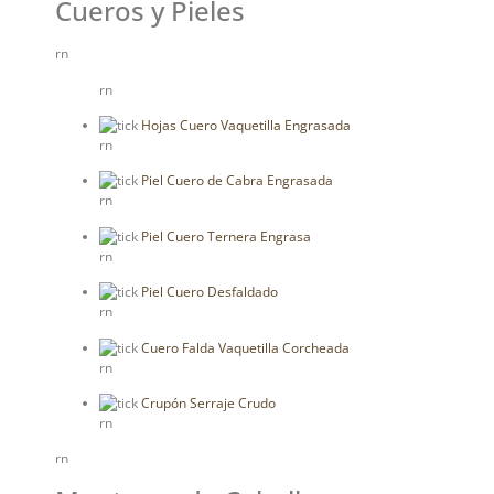
Cueros y Pieles
rn
rn
Hojas Cuero Vaquetilla Engrasada
rn
Piel Cuero de Cabra Engrasada
rn
Piel Cuero Ternera Engrasa
rn
Piel Cuero Desfaldado
rn
Cuero Falda Vaquetilla Corcheada
rn
Crupón Serraje Crudo
rn
rn