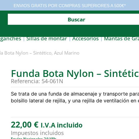
ENVIOS GRATIS POR COMPRAS SUPERIORES A 500€*
nganches
Sillas de montar
Accesorios
Mantas de Gr
 Bota Nylon – Sintético, Azul Marino
Funda Bota Nylon – Sintéti
Referencia: 54-061N
Se trata de una funda de almacenaje y transporte para 
bolsillo lateral de rejilla, y una rejilla de ventilación en 
22,00
€
I.V.A incluido
Impuestos incluidos
Envíos Nacionales 24/48h