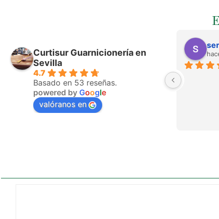
ser
Curtisur Guarnicionería en
hac
Sevilla
4.7
Basado en 53 reseñas.
powered by
G
o
o
g
l
e
valóranos en