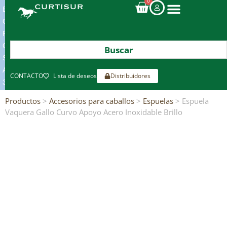
0
ENVIOS
GRATIS
POR
COMPRAS
SUPERIORES
A
CONTACTO
Lista de deseos
Distribuidores
300€*
Productos
>
Accesorios para caballos
>
Espuelas
> Espuela
Vaquera Gallo Curvo Apoyo Acero Inoxidable Brillo