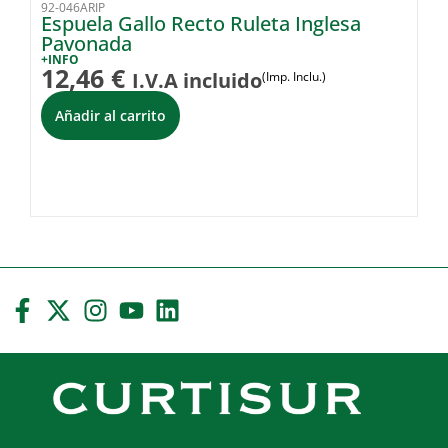
92-046ARIP
42
Espuela Gallo Recto Ruleta Inglesa
E
Pavonada
+I
2
+INFO
12,46
€
I.V.A incluido
(Imp. Inclu.)
Añadir al carrito